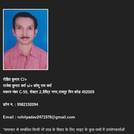
रोहित
कुमार
C/
०
राजेश
कुमार
वर्मा
s/
०
कोमू
राम
वर्मा
मकान
नंबर
C-59,
सेक्टर
2,
देवेंद्र
नगर
,
रायपुर
पिन
कोड
492009
फ़ोन
न
. : 9982192094
Email : rohityadav2471978@gmail.com
“समाचार से सम्बंधित किसी भी तरह के विवाद के लिए साइट के कुछ तत्वों में उपयोगकर्ताओं