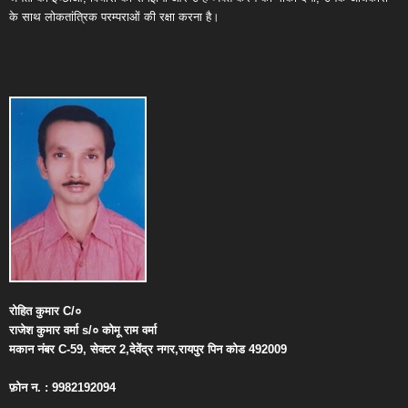
के साथ लोकतांत्रिक परम्पराओं की रक्षा करना है।
रोहित
कुमार
C/
०
राजेश
कुमार
वर्मा
s/
०
कोमू
राम
वर्मा
मकान
नंबर
C-59,
सेक्टर
2,
देवेंद्र
नगर
,
रायपुर
पिन
कोड
492009
फ़ोन
न
. : 9982192094