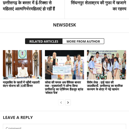
छत्तीसगढ़ के बस्तर में ई-रिक्शा से
सिंघनपुर शेलाश्रय की गुफा में खजाने
महिलाएं आत्मनिर्भरमहिलाएं हो रहीं हैं
का रहस्य
NEWSDESK
RELATED ARTICLES
MORE FROM AUTHOR
मातृशक्ति के खातों में पहुँची महतारी
कोसा की चमक अब वैश्विक बाजार
विशेष लेख : ढाई साल की
वंदन योजना की 30वीं किस्त
तक : मुख्यमंत्री ने लॉन्च किया
उपलब्धियाँ- छत्तीसगढ़ का श्रमिक
छत्तीसगढ़ का प्रीमियम हैंडलूम ब्रांड
कल्याण के क्षेत्र में नई पहचान
‘कोशल फैब’
LEAVE A REPLY