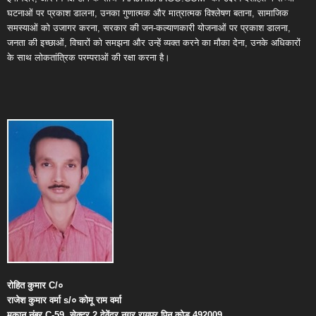
घटनाओं पर प्रकाश डालना, उनका गुणात्मक और मात्रात्मक विश्लेषण बताना, सामाजिक
समस्याओं को उजागर करना, सरकार की जन-कल्याणकारी योजनाओं पर प्रकाश डालना,
जनता की इच्छाओं, विचारों को समझना और उन्हें व्यक्त करने का मौका देना, उनके अधिकारों
के साथ लोकतांत्रिक परम्पराओं की रक्षा करना है।
रोहित
कुमार
C/
०
राजेश
कुमार
वर्मा
s/
०
कोमू
राम
वर्मा
मकान
नंबर
C-59,
सेक्टर
2,
देवेंद्र
नगर
,
रायपुर
पिन
कोड
492009