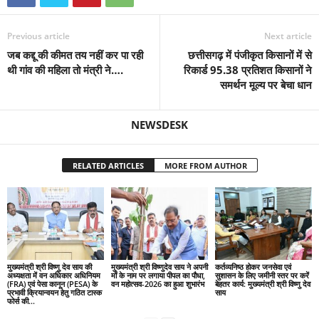
Previous article
Next article
जब कद्दू की कीमत तय नहीं कर पा रही
छत्तीसगढ़ में पंजीकृत किसानों में से
थी गांव की महिला तो मंत्री ने….
रिकार्ड 95.38 प्रतिशत किसानों ने
समर्थन मूल्य पर बेचा धान
NEWSDESK
RELATED ARTICLES
MORE FROM AUTHOR
मुख्यमंत्री श्री विष्णु देव साय की
मुख्यमंत्री श्री विष्णुदेव साय ने अपनी
कर्तव्यनिष्ठ होकर जनसेवा एवं
अध्यक्षता में वन अधिकार अधिनियम
माँ के नाम पर लगाया पीपल का पौधा,
सुशासन के लिए जमीनी स्तर पर करें
(FRA) एवं पेसा कानून (PESA) के
वन महोत्सव-2026 का हुआ शुभारंभ
बेहतर कार्य: मुख्यमंत्री श्री विष्णु देव
प्रभावी क्रियान्वयन हेतु गठित टास्क
साय
फोर्स की...