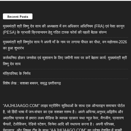
Recent Posts
मुख्यमंत्री श्री विष्णु देव साय की अध्यक्षता में वन अधिकार अधिनियम (FRA) एवं पेसा कानून
(PESA) के प्रभावी क्रियान्वयन हेतु गठित टास्क फोर्स की पहली बैठक संपन्न
मुख्यमंत्री श्री विष्णुदेव साय ने अपनी माँ के नाम पर लगाया पीपल का पौधा, वन महोत्सव-2026
का हुआ शुभारंभ
कर्तव्यनिष्ठ होकर जनसेवा एवं सुशासन के लिए जमीनी स्तर पर करें बेहतर कार्य: मुख्यमंत्री श्री
विष्णु देव साय
मंत्रिपरिषद के निर्णय
विशेष लेख : सशक्त बचपन, समृद्ध छत्तीसगढ़
“AAJHIJAAGO.COM” लाइव स्ट्रीमिंग सुविधाओं के साथ एक ऑनलाइन समाचार पोर्टल
है, जो हिंदी भाषा में जन-संचार का एक सशक्त स्तम्भ है। अपने अभिनव,अनुभव,अद्वितीय और
अप्रतिम प्रयास से हमारा लक्ष्य मीडिया के व्यापक प्रकार यथा न्यूज़ पेपर, मैगजीन, प्रसारण
चैनलों, टेलीविजन, रेडियो स्टेशन, सिनेमा आदि की स्थापना करना है। अपनी परिपक्व,
ईमानदार, और निष्पक्ष टीम के साथ “AAJHIJAAGO.COM” का उद्देश्य देशहित में सच्ची