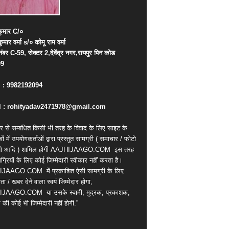
ुमार
C/
०
कुमार
वर्मा
s/
०
कोमू
राम
वर्मा
नंबर
C-59,
सेक्टर
2,
देवेंद्र
नगर
,
रायपुर
पिन
कोड
09
. : 9982192094
 : rohityadav2471978@gmail.com
र से सम्बंधित किसी भी तरह के विवाद के लिए साइट के
वों में उपयोगकर्ताओं द्वारा प्रस्तुत सामग्री ( समाचार / फोटो
ियो आदि ) शामिल होगी AAJHIJAAGO.COM
इस तरह
्रियों के लिए कोई जिम्मेदारी स्वीकार नहीं करता है।
IJAAGO.COM
में प्रकाशित ऐसी सामग्री के लिए
ता / खबर देने वाला स्वयं जिम्मेदार होगा,
IJAAGO.COM
या उसके स्वामी, मुद्रक, प्रकाशक,
की कोई भी जिम्मेदारी नहीं होगी.”