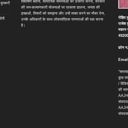
विश्लेषण बताना, सामाजिक समस्याओं को उजागर करना, सरकार
 बुनकरों
की जन-कल्याणकारी योजनाओं पर प्रकाश डालना, जनता की
इच्छाओं, विचारों को समझना और उन्हें व्यक्त करने का मौका देना,
रोहित
क
 ओपी
उनके अधिकारों के साथ लोकतांत्रिक परम्पराओं की रक्षा करना
राजेश
है।
मकान
4920
फ़ोन
न
Email
“समाचा
कुछ तत्
/ विड
की सामग
AAJH
संवाददा
AAJH
संपादक 