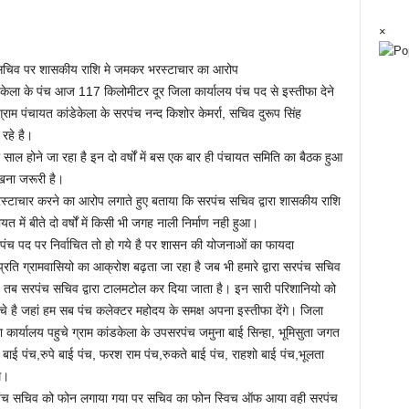
×
ंच सचिव पर शासकीय राशि मे जमकर भरस्टाचार का आरोप
ेकेला के पंच आज 117 किलोमीटर दूर जिला कार्यालय पंच पद से इस्तीफा देने
्राम पंचायत कांडेकेला के सरपंच नन्द किशोर केमर्रा, सचिव दुरूप सिंह
रहे है।
 साल होने जा रहा है इन दो वर्षों में बस एक बार ही पंचायत समिति का बैठक हुआ
खना जरूरी है।
्टाचार करने का आरोप लगाते हुए बताया कि सरपंच सचिव द्वारा शासकीय राशि
त में बीते दो वर्षों में किसी भी जगह नाली निर्माण नही हुआ।
म पंच पद पर निर्वाचित तो हो गये है पर शासन की योजनाओं का फायदा
प्रति ग्रामवासियो का आक्रोश बढ़ता जा रहा है जब भी हमारे द्वारा सरपंच सचिव
ा है तब सरपंच सचिव द्वारा टालमटोल कर दिया जाता है। इन सारी परिशानियो को
े है जहां हम सब पंच कलेक्टर महोदय के समक्ष अपना इस्तीफा देंगे। जिला
ा कार्यालय पहुचे ग्राम कांडकेला के उपसरपंच जमुना बाई सिन्हा, भूमिसुता जगत
 बाई पंच,रुपे बाई पंच, फरश राम पंच,रुकते बाई पंच, राहशो बाई पंच,भूलता
े।
े सरपंच सचिव को फोन लगाया गया पर सचिव का फोन स्विच ऑफ आया वही सरपंच