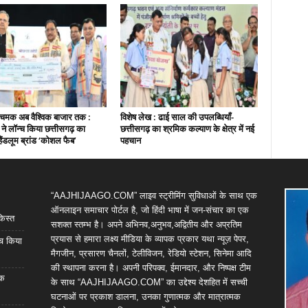
चमक अब वैश्विक बाजार तक :
विशेष लेख : ढाई साल की उपलब्धियाँ-
ी ने लॉन्च किया छत्तीसगढ़ का
छत्तीसगढ़ का श्रमिक कल्याण के क्षेत्र में नई
हैंडलूम ब्रांड ‘कोशल फैब’
पहचान
“AAJHIJAAGO.COM” लाइव स्ट्रीमिंग सुविधाओं के साथ एक
ऑनलाइन समाचार पोर्टल है, जो हिंदी भाषा में जन-संचार का एक
किस्त
सशक्त स्तम्भ है। अपने अभिनव,अनुभव,अद्वितीय और अप्रतिम
प्रयास से हमारा लक्ष्य मीडिया के व्यापक प्रकार यथा न्यूज़ पेपर,
्च किया
मैगजीन, प्रसारण चैनलों, टेलीविजन, रेडियो स्टेशन, सिनेमा आदि
की स्थापना करना है। अपनी परिपक्व, ईमानदार, और निष्पक्ष टीम
िक
के साथ “AAJHIJAAGO.COM” का उद्देश्य देशहित में सच्ची
घटनाओं पर प्रकाश डालना, उनका गुणात्मक और मात्रात्मक