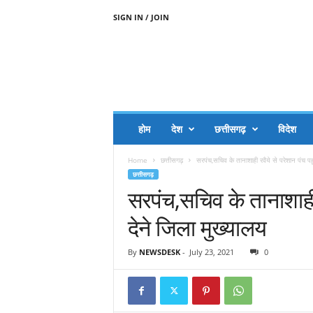
SIGN IN / JOIN
A
A
J
H
I
J
A
होम
देश
छत्तीसगढ़
विदेश
A
G
Home
छत्तीसगढ़
सरपंच,सचिव के तानाशाही रवैये से परेशान पंच पह
O
छत्तीसगढ़
.
सरपंच,सचिव के तानाशाही 
C
O
देने जिला मुख्यालय
M
By
NEWSDESK
-
July 23, 2021
0