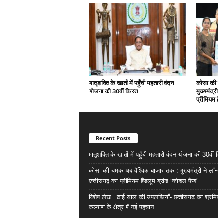
मातृशक्ति के खातों में पहुँची महतारी वंदन
कोसा की 
योजना की 30वीं किस्त
मुख्यमंत्र
प्रीमियम 
Recent Posts
मातृशक्ति के खातों में पहुँची महतारी वंदन योजना की 30वीं 
कोसा की चमक अब वैश्विक बाजार तक : मुख्यमंत्री ने लॉन
छत्तीसगढ़ का प्रीमियम हैंडलूम ब्रांड ‘कोशल फैब’
विशेष लेख : ढाई साल की उपलब्धियाँ- छत्तीसगढ़ का श्रम
कल्याण के क्षेत्र में नई पहचान