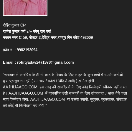
रोहित
कुमार
C/
०
राजेश
कुमार
वर्मा
s/
०
कोमू
राम
वर्मा
मकान
नंबर
C-59,
सेक्टर
2,
देवेंद्र
नगर
,
रायपुर
पिन
कोड
492009
फ़ोन
न
. : 9982192094
Email : rohityadav2471978@gmail.com
“समाचार से सम्बंधित किसी भी तरह के विवाद के लिए साइट के कुछ तत्वों में उपयोगकर्ताओं
द्वारा प्रस्तुत सामग्री ( समाचार / फोटो / विडियो आदि ) शामिल होगी
AAJHIJAAGO.COM
इस तरह की सामग्रियों के लिए कोई जिम्मेदारी स्वीकार नहीं करता
है। AAJHIJAAGO.COM
में प्रकाशित ऐसी सामग्री के लिए संवाददाता / खबर देने वाला
स्वयं जिम्मेदार होगा, AAJHIJAAGO.COM
या उसके स्वामी, मुद्रक, प्रकाशक, संपादक
की कोई भी जिम्मेदारी नहीं होगी.”