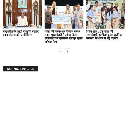
मातृशक्ति के खातों में पहुँची महतारी
कोसा की चमक अब वैश्विक बाजार
विशेष लेख : ढाई साल की
वंदन योजना की 30वीं किस्त
तक : मुख्यमंत्री ने लॉन्च किया
उपलब्धियाँ- छत्तीसगढ़ का श्रमिक
छत्तीसगढ़ का प्रीमियम हैंडलूम ब्रांड
कल्याण के क्षेत्र में नई पहचान
‘कोशल फैब’
RO. No. 13910/ 26