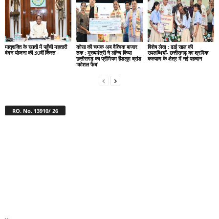
मातृशक्ति के खातों में पहुँची महतारी
कोसा की चमक अब वैश्विक बाजार
विशेष लेख : ढाई साल की
वंदन योजना की 30वीं किस्त
तक : मुख्यमंत्री ने लॉन्च किया
उपलब्धियाँ- छत्तीसगढ़ का श्रमिक
छत्तीसगढ़ का प्रीमियम हैंडलूम ब्रांड
कल्याण के क्षेत्र में नई पहचान
‘कोशल फैब’
RO. No. 13910/ 26