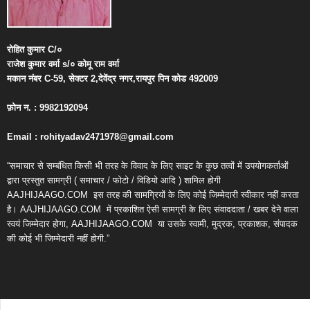
रोहित
कुमार
C/
०
राजेश
कुमार
वर्मा
s/
०
कोमू
राम
वर्मा
मकान
नंबर
C-59,
सेक्टर
2,
देवेंद्र
नगर
,
रायपुर
पिन
कोड
492009
फ़ोन
न
. : 9982192094
Email : rohityadav2471978@gmail.com
“समाचार से सम्बंधित किसी भी तरह के विवाद के लिए साइट के कुछ तत्वों में उपयोगकर्ताओं
द्वारा प्रस्तुत सामग्री ( समाचार / फोटो / विडियो आदि ) शामिल होगी
AAJHIJAAGO.COM
इस तरह की सामग्रियों के लिए कोई जिम्मेदारी स्वीकार नहीं करता
है। AAJHIJAAGO.COM
में प्रकाशित ऐसी सामग्री के लिए संवाददाता / खबर देने वाला
स्वयं जिम्मेदार होगा, AAJHIJAAGO.COM
या उसके स्वामी, मुद्रक, प्रकाशक, संपादक
की कोई भी जिम्मेदारी नहीं होगी.”