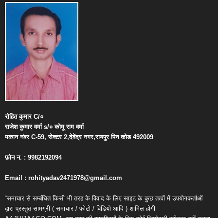
रोहित
कुमार
C/
०
राजेश
कुमार
वर्मा
s/
०
कोमू
राम
वर्मा
मकान
नंबर
C-59,
सेक्टर
2,
देवेंद्र
नगर
,
रायपुर
पिन
कोड
492009
फ़ोन
न
. : 9982192094
Email : rohityadav2471978@gmail.com
“समाचार से सम्बंधित किसी भी तरह के विवाद के लिए साइट के कुछ तत्वों में उपयोगकर्ताओं
द्वारा प्रस्तुत सामग्री ( समाचार / फोटो / विडियो आदि ) शामिल होगी