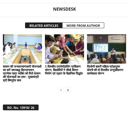
NEWSDESK
RELATED ARTICLES
MORE FROM AUTHOR
शासन की जनकल्याणकारी योजनाओं
5 दिवसीय एयरोमॉडलिंग प्रशिक्षण
त्रिवेणी बकरी महिला प्रोड्यूसर
का करें समयबद्ध क्रियान्वयन ,
संपन्न, विद्यार्थियों ने सीखे विमान
कंपनी की दो दिवसीय उन्मुखीकरण
प्रत्येक पात्र व्यक्ति को मिले शासन
निर्माण एवं उड़ान के वैज्ञानिक सिद्धांत
कार्यशाला संपन्न
की योजनाओं का लाभ : मुख्यमंत्री
श्री विष्णुदेव साय
RO. No. 13910/ 26