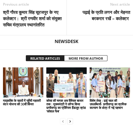
Previous article
Next article
श्री गौरव कुमार सिंह सूरजपुर के नए
पढ़ाई के प्रति लगन और मेहनत
कलेक्टर : श्री रणवीर शर्मा को संयुक्त
बरकरार रखें – कलेक्टर
सचिव मंत्रालय स्थानांतरित
NEWSDESK
RELATED ARTICLES
MORE FROM AUTHOR
मातृशक्ति के खातों में पहुँची महतारी
कोसा की चमक अब वैश्विक बाजार
विशेष लेख : ढाई साल की
वंदन योजना की 30वीं किस्त
तक : मुख्यमंत्री ने लॉन्च किया
उपलब्धियाँ- छत्तीसगढ़ का श्रमिक
छत्तीसगढ़ का प्रीमियम हैंडलूम ब्रांड
कल्याण के क्षेत्र में नई पहचान
‘कोशल फैब’