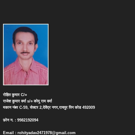
रोहित
कुमार
C/
०
राजेश
कुमार
वर्मा
s/
०
कोमू
राम
वर्मा
मकान
नंबर
C-59,
सेक्टर
2,
देवेंद्र
नगर
,
रायपुर
पिन
कोड
492009
फ़ोन
न
. : 9982192094
Email : rohityadav2471978@gmail.com