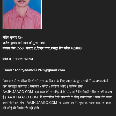
रोहित
कुमार
C/
०
राजेश
कुमार
वर्मा
s/
०
कोमू
राम
वर्मा
मकान
नंबर
C-59,
सेक्टर
2,
देवेंद्र
नगर
,
रायपुर
पिन
कोड
492009
फ़ोन
न
. : 9982192094
Email : rohityadav2471978@gmail.com
“समाचार से सम्बंधित किसी भी तरह के विवाद के लिए साइट के कुछ तत्वों में उपयोगकर्ताओं
द्वारा प्रस्तुत सामग्री ( समाचार / फोटो / विडियो आदि ) शामिल होगी
AAJHIJAAGO.COM
इस तरह की सामग्रियों के लिए कोई जिम्मेदारी स्वीकार नहीं करता
है। AAJHIJAAGO.COM
में प्रकाशित ऐसी सामग्री के लिए संवाददाता / खबर देने वाला
स्वयं जिम्मेदार होगा, AAJHIJAAGO.COM
या उसके स्वामी, मुद्रक, प्रकाशक, संपादक
की कोई भी जिम्मेदारी नहीं होगी.”