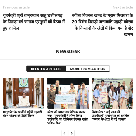
Previous article
Next article
गृहमंत्री श्री ताम्रध्वज साहू छत्तीसगढ़
बगीचा विकास खण्ड के ग्राम भितघरा के
के पिछड़ा वर्ग समाज प्रमुखों की बैठक में
20 विशेष पिछड़ी जनजाति पहाड़ी कोरवा
हुए शामिल
के किसानों के खेतों में किया गया है बोर
खनन
NEWSDESK
RELATED ARTICLES
MORE FROM AUTHOR
मातृशक्ति के खातों में पहुँची महतारी
कोसा की चमक अब वैश्विक बाजार
विशेष लेख : ढाई साल की
वंदन योजना की 30वीं किस्त
तक : मुख्यमंत्री ने लॉन्च किया
उपलब्धियाँ- छत्तीसगढ़ का श्रमिक
छत्तीसगढ़ का प्रीमियम हैंडलूम ब्रांड
कल्याण के क्षेत्र में नई पहचान
‘कोशल फैब’