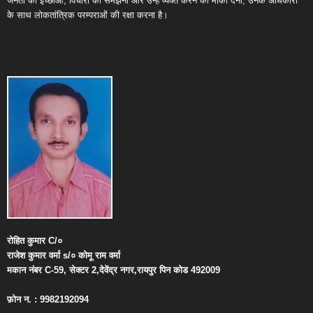
जनता की इच्छाओं, विचारों को समझना और उन्हें व्यक्त करने का मौका देना, उनके अधिकारों
के साथ लोकतांत्रिक परम्पराओं की रक्षा करना है।
रोहित
कुमार
C/
०
राजेश
कुमार
वर्मा
s/
०
कोमू
राम
वर्मा
मकान
नंबर
C-59,
सेक्टर
2,
देवेंद्र
नगर
,
रायपुर
पिन
कोड
492009
फ़ोन
न
. : 9982192094