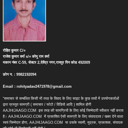
रोहित
कुमार
C/
०
राजेश
कुमार
वर्मा
s/
०
कोमू
राम
वर्मा
मकान
नंबर
C-59,
सेक्टर
2,
देवेंद्र
नगर
,
रायपुर
पिन
कोड
492009
फ़ोन
न
. : 9982192094
Email : rohityadav2471978@gmail.com
“समाचार से सम्बंधित किसी भी तरह के विवाद के लिए साइट के कुछ तत्वों में उपयोगकर्ताओं
द्वारा प्रस्तुत सामग्री ( समाचार / फोटो / विडियो आदि ) शामिल होगी
AAJHIJAAGO.COM
इस तरह की सामग्रियों के लिए कोई जिम्मेदारी स्वीकार नहीं करता
है। AAJHIJAAGO.COM
में प्रकाशित ऐसी सामग्री के लिए संवाददाता / खबर देने वाला
स्वयं जिम्मेदार होगा, AAJHIJAAGO.COM
या उसके स्वामी, मुद्रक, प्रकाशक, संपादक