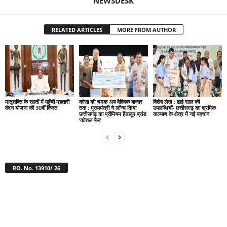
NEWSDESK
RELATED ARTICLES
MORE FROM AUTHOR
मातृशक्ति के खातों में पहुँची महतारी
कोसा की चमक अब वैश्विक बाजार
विशेष लेख : ढाई साल की
वंदन योजना की 30वीं किस्त
तक : मुख्यमंत्री ने लॉन्च किया
उपलब्धियाँ- छत्तीसगढ़ का श्रमिक
छत्तीसगढ़ का प्रीमियम हैंडलूम ब्रांड
कल्याण के क्षेत्र में नई पहचान
‘कोशल फैब’
RO. No. 13910/ 26