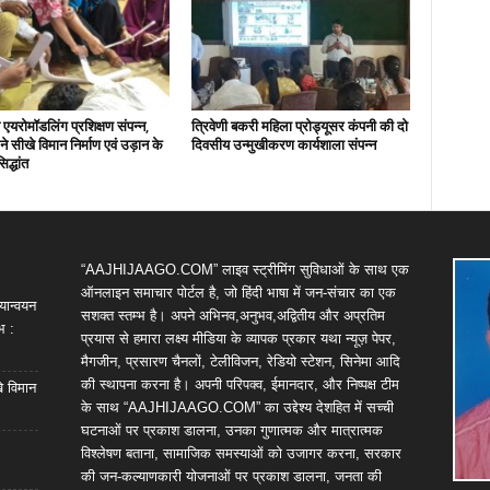
एयरोमॉडलिंग प्रशिक्षण संपन्न,
त्रिवेणी बकरी महिला प्रोड्यूसर कंपनी की दो
ों ने सीखे विमान निर्माण एवं उड़ान के
दिवसीय उन्मुखीकरण कार्यशाला संपन्न
िद्धांत
“AAJHIJAAGO.COM” लाइव स्ट्रीमिंग सुविधाओं के साथ एक
ऑनलाइन समाचार पोर्टल है, जो हिंदी भाषा में जन-संचार का एक
यान्वयन
सशक्त स्तम्भ है। अपने अभिनव,अनुभव,अद्वितीय और अप्रतिम
भ :
प्रयास से हमारा लक्ष्य मीडिया के व्यापक प्रकार यथा न्यूज़ पेपर,
मैगजीन, प्रसारण चैनलों, टेलीविजन, रेडियो स्टेशन, सिनेमा आदि
की स्थापना करना है। अपनी परिपक्व, ईमानदार, और निष्पक्ष टीम
खे विमान
के साथ “AAJHIJAAGO.COM” का उद्देश्य देशहित में सच्ची
घटनाओं पर प्रकाश डालना, उनका गुणात्मक और मात्रात्मक
विश्लेषण बताना, सामाजिक समस्याओं को उजागर करना, सरकार
की जन-कल्याणकारी योजनाओं पर प्रकाश डालना, जनता की