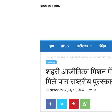
SIGN IN / JOIN
A
A
J
H
I
J
A
होम
देश
छत्तीसगढ़
विदेश
A
G
Home
छत्तीसगढ़
शहरी आजीविका मिशन में अच्छे कार्यों के लिए छत्त
O
छत्तीसगढ़
.
शहरी आजीविका मिशन में अ
C
O
मिले पांच राष्ट्रीय पुरस्का
M
By
NEWSDESK
-
July 19, 2024
0