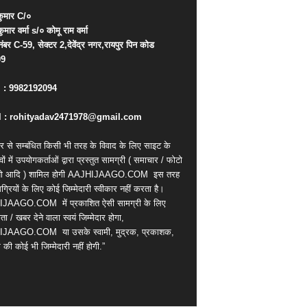
ुमार
C/
०
कुमार
वर्मा
s/
०
कोमू
राम
वर्मा
नंबर
C-59,
सेक्टर
2,
देवेंद्र
नगर
,
रायपुर
पिन
कोड
09
. : 9982192094
 : rohityadav2471978@gmail.com
र से सम्बंधित किसी भी तरह के विवाद के लिए साइट के
वों में उपयोगकर्ताओं द्वारा प्रस्तुत सामग्री ( समाचार / फोटो
ियो आदि ) शामिल होगी AAJHIJAAGO.COM
इस तरह
्रियों के लिए कोई जिम्मेदारी स्वीकार नहीं करता है।
IJAAGO.COM
में प्रकाशित ऐसी सामग्री के लिए
ता / खबर देने वाला स्वयं जिम्मेदार होगा,
IJAAGO.COM
या उसके स्वामी, मुद्रक, प्रकाशक,
की कोई भी जिम्मेदारी नहीं होगी.”