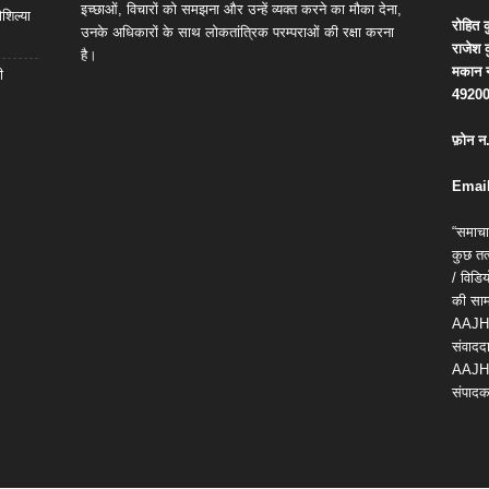
इच्छाओं, विचारों को समझना और उन्हें व्यक्त करने का मौका देना,
शिल्या
रोहित
क
उनके अधिकारों के साथ लोकतांत्रिक परम्पराओं की रक्षा करना
राजेश
है।
मकान
ी
4920
फ़ोन
न
Email
“समाचा
कुछ तत्
/ विड
की सामग
AAJH
संवाददा
AAJH
संपादक 