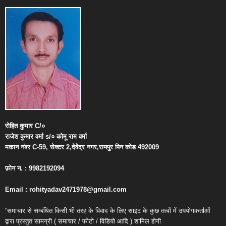
रोहित
कुमार
C/
०
राजेश
कुमार
वर्मा
s/
०
कोमू
राम
वर्मा
मकान
नंबर
C-59,
सेक्टर
2,
देवेंद्र
नगर
,
रायपुर
पिन
कोड
492009
फ़ोन
न
. : 9982192094
Email : rohityadav2471978@gmail.com
“समाचार से सम्बंधित किसी भी तरह के विवाद के लिए साइट के कुछ तत्वों में उपयोगकर्ताओं
द्वारा प्रस्तुत सामग्री ( समाचार / फोटो / विडियो आदि ) शामिल होगी