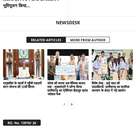
भूमिपूजन किया…
NEWSDESK
RELATED ARTICLES
MORE FROM AUTHOR
मातृशक्ति के खातों में पहुँची महतारी
कोसा की चमक अब वैश्विक बाजार
विशेष लेख : ढाई साल की
वंदन योजना की 30वीं किस्त
तक : मुख्यमंत्री ने लॉन्च किया
उपलब्धियाँ- छत्तीसगढ़ का श्रमिक
छत्तीसगढ़ का प्रीमियम हैंडलूम ब्रांड
कल्याण के क्षेत्र में नई पहचान
‘कोशल फैब’
RO. No. 13910/ 26