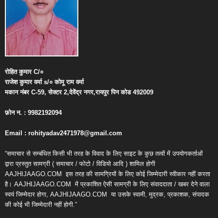
रोहित
कुमार
C/
०
राजेश
कुमार
वर्मा
s/
०
कोमू
राम
वर्मा
मकान
नंबर
C-59,
सेक्टर
2,
देवेंद्र
नगर
,
रायपुर
पिन
कोड
492009
फ़ोन
न
. : 9982192094
Email : rohityadav2471978@gmail.com
“समाचार से सम्बंधित किसी भी तरह के विवाद के लिए साइट के कुछ तत्वों में उपयोगकर्ताओं
द्वारा प्रस्तुत सामग्री ( समाचार / फोटो / विडियो आदि ) शामिल होगी
AAJHIJAAGO.COM
इस तरह की सामग्रियों के लिए कोई जिम्मेदारी स्वीकार नहीं करता
है। AAJHIJAAGO.COM
में प्रकाशित ऐसी सामग्री के लिए संवाददाता / खबर देने वाला
स्वयं जिम्मेदार होगा, AAJHIJAAGO.COM
या उसके स्वामी, मुद्रक, प्रकाशक, संपादक
की कोई भी जिम्मेदारी नहीं होगी.”