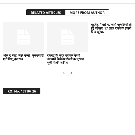
RELATED ARTICLES
MORE FROM AUTHOR
मुठभेड़ में मारे गए चारों नक्सलियों की
हुई पहचान, 17 लाख रुपये के इनामी
थे ये खूंखार
ऑल द बेस्ट, प्यारे बच्चों : मुख्यमंत्री
रायगढ़ के सुदूर वनांचल के दो
श्री विष्णु देव साय
नवाचारी विद्यालय शैक्षणिक भ्रमण
सूची में होंगे शामिल
RO. No. 13910/ 26