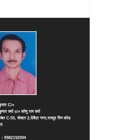
ुमार
C/
०
कुमार
वर्मा
s/
०
कोमू
राम
वर्मा
नंबर
C-59,
सेक्टर
2,
देवेंद्र
नगर
,
रायपुर
पिन
कोड
09
. : 9982192094