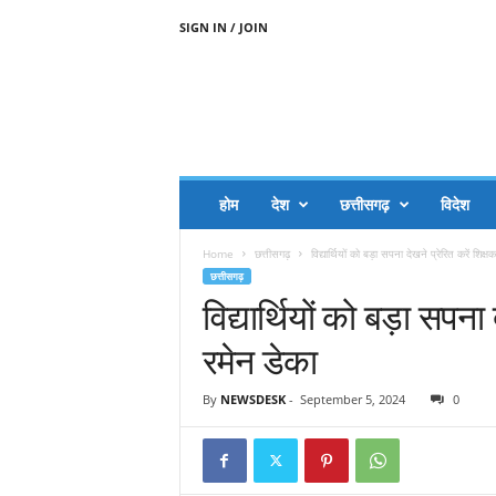
SIGN IN / JOIN
A
A
J
H
I
J
A
होम
देश
छत्तीसगढ़
विदेश
A
G
Home
छत्तीसगढ़
विद्यार्थियों को बड़ा सपना देखने प्रेरित करें शिक्ष
O
छत्तीसगढ़
.
विद्यार्थियों को बड़ा सपना 
C
O
रमेन डेका
M
By
NEWSDESK
-
September 5, 2024
0