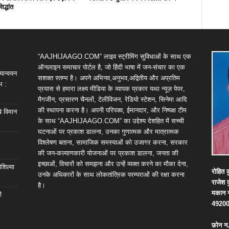
िद्धांत
“AAJHIJAAGO.COM” लाइव स्ट्रीमिंग सुविधाओं के साथ एक
ऑनलाइन समाचार पोर्टल है, जो हिंदी भाषा में जन-संचार का एक
यान्वयन
सशक्त स्तम्भ है। अपने अभिनव,अनुभव,अद्वितीय और अप्रतिम
भ :
प्रयास से हमारा लक्ष्य मीडिया के व्यापक प्रकार यथा न्यूज़ पेपर,
मैगजीन, प्रसारण चैनलों, टेलीविजन, रेडियो स्टेशन, सिनेमा आदि
की स्थापना करना है। अपनी परिपक्व, ईमानदार, और निष्पक्ष टीम
खे विमान
के साथ “AAJHIJAAGO.COM” का उद्देश्य देशहित में सच्ची
घटनाओं पर प्रकाश डालना, उनका गुणात्मक और मात्रात्मक
विश्लेषण बताना, सामाजिक समस्याओं को उजागर करना, सरकार
की जन-कल्याणकारी योजनाओं पर प्रकाश डालना, जनता की
इच्छाओं, विचारों को समझना और उन्हें व्यक्त करने का मौका देना,
शिल्या
रोहित
क
उनके अधिकारों के साथ लोकतांत्रिक परम्पराओं की रक्षा करना
राजेश
है।
मकान
ी
4920
फ़ोन
न