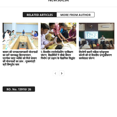
RELATED ARTICLES
MORE FROM AUTHOR
शासन की जनकल्याणकारी योजनाओं
5 दिवसीय एयरोमॉडलिंग प्रशिक्षण
त्रिवेणी बकरी महिला प्रोड्यूसर
का करें समयबद्ध क्रियान्वयन ,
संपन्न, विद्यार्थियों ने सीखे विमान
कंपनी की दो दिवसीय उन्मुखीकरण
प्रत्येक पात्र व्यक्ति को मिले शासन
निर्माण एवं उड़ान के वैज्ञानिक सिद्धांत
कार्यशाला संपन्न
की योजनाओं का लाभ : मुख्यमंत्री
श्री विष्णुदेव साय
RO. No. 13910/ 26