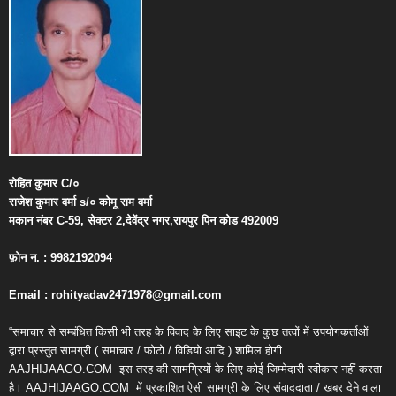
रोहित
कुमार
C/
०
राजेश
कुमार
वर्मा
s/
०
कोमू
राम
वर्मा
मकान
नंबर
C-59,
सेक्टर
2,
देवेंद्र
नगर
,
रायपुर
पिन
कोड
492009
फ़ोन
न
. : 9982192094
Email : rohityadav2471978@gmail.com
“समाचार से सम्बंधित किसी भी तरह के विवाद के लिए साइट के कुछ तत्वों में उपयोगकर्ताओं
द्वारा प्रस्तुत सामग्री ( समाचार / फोटो / विडियो आदि ) शामिल होगी
AAJHIJAAGO.COM
इस तरह की सामग्रियों के लिए कोई जिम्मेदारी स्वीकार नहीं करता
है। AAJHIJAAGO.COM
में प्रकाशित ऐसी सामग्री के लिए संवाददाता / खबर देने वाला