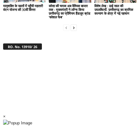
मातृशक्ति के खातों में पहुँची महतारी
कोसा की चमक अब वैश्विक बाजार
विशेष लेख : ढाई साल की
वंदन योजना की 30वीं किस्त
तक : मुख्यमंत्री ने लॉन्च किया
उपलब्धियाँ- छत्तीसगढ़ का श्रमिक
छत्तीसगढ़ का प्रीमियम हैंडलूम ब्रांड
कल्याण के क्षेत्र में नई पहचान
‘कोशल फैब’
RO. No. 13910/ 26
×