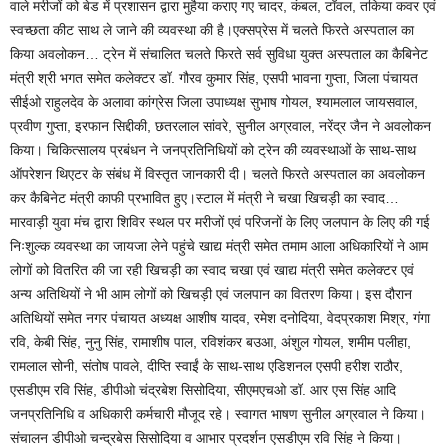
वाले मरीजों को बेड में प्रशासन द्वारा मुहैया कराए गए चादर, कंबल, टॉवल, तकिया कवर एवं
स्वच्छता कीट साथ ले जाने की व्यवस्था की है।एक्सप्रेस में चलते फिरते अस्पताल का
किया अवलोकन… ट्रेन में संचालित चलते फिरते सर्व सुविधा युक्त अस्पताल का कैबिनेट
मंत्री श्री भगत समेत कलेक्टर डॉ. गौरव कुमार सिंह, एसपी भावना गुप्ता, जिला पंचायत
सीईओ राहुलदेव के अलावा कांग्रेस जिला उपाध्यक्ष सुभाष गोयल, श्यामलाल जायसवाल,
प्रवीण गुप्ता, इरफान सिद्दीकी, छतरलाल सांवरे, सुनील अग्रवाल, नरेंद्र जैन ने अवलोकन
किया। चिकित्सालय प्रबंधन ने जनप्रतिनिधियों को ट्रेन की व्यवस्थाओं के साथ-साथ
ऑपरेशन थिएटर के संबंध में विस्तृत जानकारी दी। चलते फिरते अस्पताल का अवलोकन
कर कैबिनेट मंत्री काफी प्रभावित हुए।स्टाल में मंत्री ने चखा खिचड़ी का स्वाद…
मारवाड़ी युवा मंच द्वारा शिविर स्थल पर मरीजों एवं परिजनों के लिए जलपान के लिए की गई
निःशुल्क व्यवस्था का जायजा लेने पहुंचे खाद्य मंत्री समेत तमाम आला अधिकारियों ने आम
लोगों को वितरित की जा रही खिचड़ी का स्वाद चखा एवं खाद्य मंत्री समेत कलेक्टर एवं
अन्य अतिथियों ने भी आम लोगों को खिचड़ी एवं जलपान का वितरण किया। इस दौरान
अतिथियों समेत नगर पंचायत अध्यक्ष आशीष यादव, रमेश दनोदिया, वेदप्रकाश मिश्र, गंगा
रवि, केबी सिंह, नुनु सिंह, रामाशीष पाल, रविशंकर बउआ, अंशुल गोयल, शमीम पलीहा,
रामलाल सोनी, संतोष पावले, दीप्ति स्वाईं के साथ-साथ एडिशनल एसपी हरीश राठौर,
एसडीएम रवि सिंह, डीपीओ चंद्रबेश सिसोदिया, सीएमएचओ डॉ. आर एस सिंह आदि
जनप्रतिनिधि व अधिकारी कर्मचारी मौजूद रहे। स्वागत भाषण सुनील अग्रवाल ने किया।
संचालन डीपीओ चन्द्रबेस सिसोदिया व आभार प्रदर्शन एसडीएम रवि सिंह ने किया।