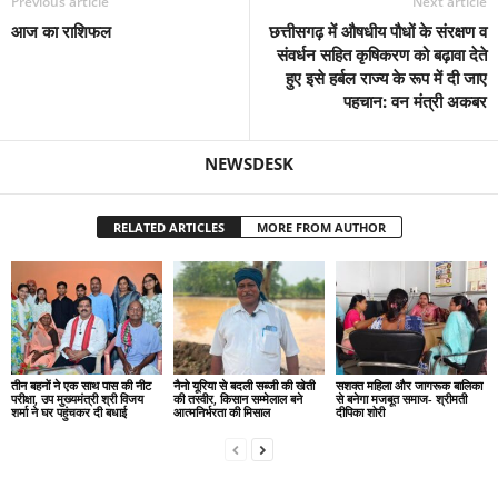
Previous article
Next article
आज का राशिफल
छत्तीसगढ़ में औषधीय पौधों के संरक्षण व
संवर्धन सहित कृषिकरण को बढ़ावा देते
हुए इसे हर्बल राज्य के रूप में दी जाए
पहचान: वन मंत्री अकबर
NEWSDESK
RELATED ARTICLES
MORE FROM AUTHOR
तीन बहनों ने एक साथ पास की नीट
नैनो यूरिया से बदली सब्जी की खेती
सशक्त महिला और जागरूक बालिका
परीक्षा, उप मुख्यमंत्री श्री विजय
की तस्वीर, किसान सम्मेलाल बने
से बनेगा मजबूत समाज- श्रीमती
शर्मा ने घर पहुंचकर दी बधाई
आत्मनिर्भरता की मिसाल
दीपिका शोरी