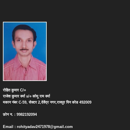
रोहित
कुमार
C/
०
राजेश
कुमार
वर्मा
s/
०
कोमू
राम
वर्मा
मकान
नंबर
C-59,
सेक्टर
2,
देवेंद्र
नगर
,
रायपुर
पिन
कोड
492009
फ़ोन
न
. : 9982192094
Email : rohityadav2471978@gmail.com