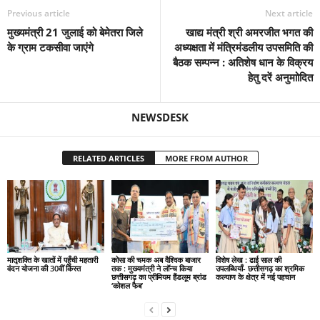
Previous article
Next article
मुख्यमंत्री 21 जुलाई को बेमेतरा जिले
खाद्य मंत्री श्री अमरजीत भगत की
के ग्राम टकसीवा जाएंगे
अध्यक्षता में मंत्रिमंडलीय उपसमिति की
बैठक सम्पन्न : अतिशेष धान के विक्रय
हेतु दरें अनुमाोदित
NEWSDESK
RELATED ARTICLES
MORE FROM AUTHOR
मातृशक्ति के खातों में पहुँची महतारी
कोसा की चमक अब वैश्विक बाजार
विशेष लेख : ढाई साल की
वंदन योजना की 30वीं किस्त
तक : मुख्यमंत्री ने लॉन्च किया
उपलब्धियाँ- छत्तीसगढ़ का श्रमिक
छत्तीसगढ़ का प्रीमियम हैंडलूम ब्रांड
कल्याण के क्षेत्र में नई पहचान
‘कोशल फैब’