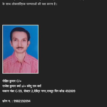
के साथ लोकतांत्रिक परम्पराओं की रक्षा करना है।
रोहित
कुमार
C/
०
राजेश
कुमार
वर्मा
s/
०
कोमू
राम
वर्मा
मकान
नंबर
C-59,
सेक्टर
2,
देवेंद्र
नगर
,
रायपुर
पिन
कोड
492009
फ़ोन
न
. : 9982192094