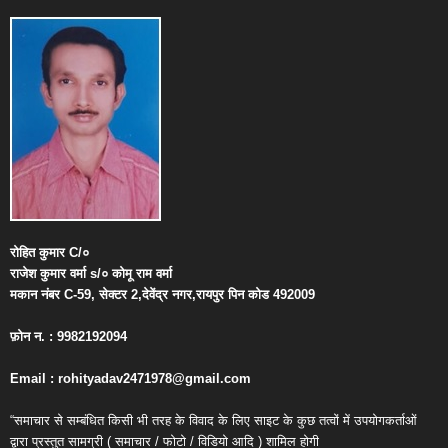
रोहित
कुमार
C/
०
राजेश
कुमार
वर्मा
s/
०
कोमू
राम
वर्मा
मकान
नंबर
C-59,
सेक्टर
2,
देवेंद्र
नगर
,
रायपुर
पिन
कोड
492009
फ़ोन
न
. : 9982192094
Email : rohityadav2471978@gmail.com
“समाचार से सम्बंधित किसी भी तरह के विवाद के लिए साइट के कुछ तत्वों में उपयोगकर्ताओं
द्वारा प्रस्तुत सामग्री ( समाचार / फोटो / विडियो आदि ) शामिल होगी