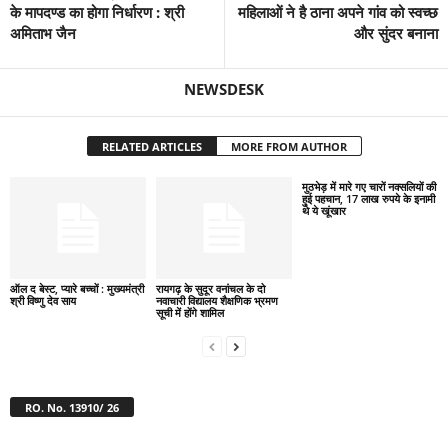
के मापदण्ड का होगा निर्धारण : श्री
महिलाओं ने है ठाना अपने गांव को स्वच्छ
अमिताभ जैन
और सुंदर बनाना
NEWSDESK
RELATED ARTICLES
MORE FROM AUTHOR
मुठभेड़ में मारे गए चारों नक्सलियों की
हुई पहचान, 17 लाख रुपये के इनामी
थे ये खूंखार
ऑल द बेस्ट, प्यारे बच्चों : मुख्यमंत्री
रायगढ़ के सुदूर वनांचल के दो
श्री विष्णु देव साय
नवाचारी विद्यालय शैक्षणिक भ्रमण
सूची में होंगे शामिल
RO. No. 13910/ 26