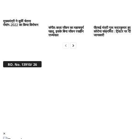
मुख्यमंत्री ने कूर्मि चेतना
पंचांग-2022 का किया विमोचन
संगीत-कला जीवन का महत्वपूर्ण
पीएचई मंत्री गुरू रूद्रकुमार हुए
पहलू, इसके बिना जीवन रसहीन
कोरोना संक्रमित : ट्विटर पर दी
राज्यपाल
जानकारी
RO. No. 13910/ 26
×