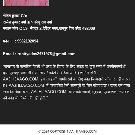
रोहित
कुमार
C/
०
राजेश
कुमार
वर्मा
s/
०
कोमू
राम
वर्मा
मकान
नंबर
C-59,
सेक्टर
2,
देवेंद्र
नगर
,
रायपुर
पिन
कोड
492009
फ़ोन
न
. : 9982192094
Email : rohityadav2471978@gmail.com
“समाचार से सम्बंधित किसी भी तरह के विवाद के लिए साइट के कुछ तत्वों में उपयोगकर्ताओं
द्वारा प्रस्तुत सामग्री ( समाचार / फोटो / विडियो आदि ) शामिल होगी
AAJHIJAAGO.COM
इस तरह की सामग्रियों के लिए कोई जिम्मेदारी स्वीकार नहीं करता
है। AAJHIJAAGO.COM
में प्रकाशित ऐसी सामग्री के लिए संवाददाता / खबर देने वाला
स्वयं जिम्मेदार होगा, AAJHIJAAGO.COM
या उसके स्वामी, मुद्रक, प्रकाशक, संपादक
की कोई भी जिम्मेदारी नहीं होगी.”
© 2024 COPYRIGHT AAJHIJAAGO.COM