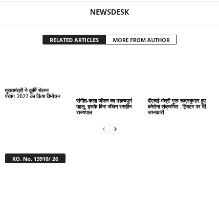
NEWSDESK
RELATED ARTICLES
MORE FROM AUTHOR
मुख्यमंत्री ने कूर्मि चेतना
पंचांग-2022 का किया विमोचन
संगीत-कला जीवन का महत्वपूर्ण
पीएचई मंत्री गुरू रूद्रकुमार हुए
पहलू, इसके बिना जीवन रसहीन
कोरोना संक्रमित : ट्विटर पर दी
राज्यपाल
जानकारी
RO. No. 13910/ 26