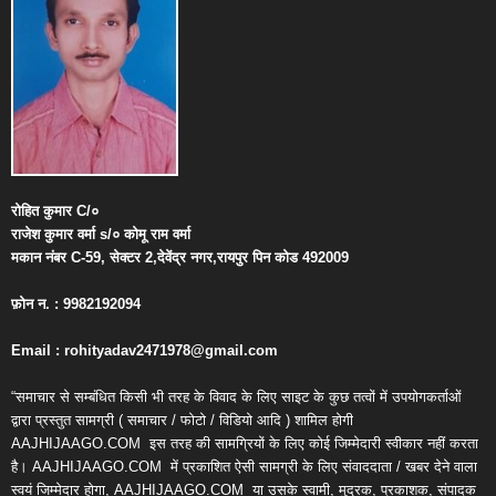
रोहित
कुमार
C/
०
राजेश
कुमार
वर्मा
s/
०
कोमू
राम
वर्मा
मकान
नंबर
C-59,
सेक्टर
2,
देवेंद्र
नगर
,
रायपुर
पिन
कोड
492009
फ़ोन
न
. : 9982192094
Email : rohityadav2471978@gmail.com
“समाचार से सम्बंधित किसी भी तरह के विवाद के लिए साइट के कुछ तत्वों में उपयोगकर्ताओं
द्वारा प्रस्तुत सामग्री ( समाचार / फोटो / विडियो आदि ) शामिल होगी
AAJHIJAAGO.COM
इस तरह की सामग्रियों के लिए कोई जिम्मेदारी स्वीकार नहीं करता
है। AAJHIJAAGO.COM
में प्रकाशित ऐसी सामग्री के लिए संवाददाता / खबर देने वाला
स्वयं जिम्मेदार होगा, AAJHIJAAGO.COM
या उसके स्वामी, मुद्रक, प्रकाशक, संपादक