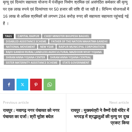
मृत्यु एवं दिव्यांग सहायता योजना में पंजीकृत निर्माण श्रमिक एवं असंगठित कर्मकार की मृत्यु
पर एक लाख रुपये एवं दिव्यांगता पर 50 हजार की राशि दी जा रही है। विभिन्न योजनाओं में
16 लाख से अधिक श्रमिकों को लगभग 284 करोड़ रुपए की सहायता सहायता पहुंचाई गई
है ।
TAGS
CAPITAL RAIPUR
CHIEF MINISTER BHUPESH BAGHEL
DISABLED ASSISTANCE SCHEME
FATHER OF THE NATION MAHATMA GANDHI
NATIONAL MOVEMENT
NEW YEAR
RAIPUR MUNICIPAL CORPORATION
RAJIV GANDHI RURAL LANDLESS AGRICULTURAL MAZDOOR NYAY YOJANA
SHRAM ANNA YOJANA CENTER
SHRAM ANNA YOJANA CENTRAL
SISTER MATERNITY ASSISTANCE SCHEME
STATE GOVERNMENT
Previous article
Next article
रायपुर : ​​​​​​​नवागढ़ नगर पंचायत को नगर
रायपुर : मुख्यमंत्री ने वैष्णों देवी मंदिर में
पंचायत का दर्जा : श्री भूपेश बघेल
भगदड़ में श्रद्धालुओं की मृत्यु पर दुख
प्रकट किया