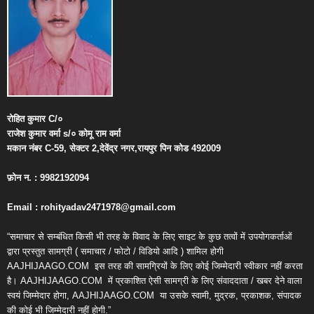
रोहित
कुमार
C/
०
राजेश
कुमार
वर्मा
s/
०
कोमू
राम
वर्मा
मकान
नंबर
C-59,
सेक्टर
2,
देवेंद्र
नगर
,
रायपुर
पिन
कोड
492009
फ़ोन
न
. : 9982192094
Email : rohityadav2471978@gmail.com
“समाचार से सम्बंधित किसी भी तरह के विवाद के लिए साइट के कुछ तत्वों में उपयोगकर्ताओं
द्वारा प्रस्तुत सामग्री ( समाचार / फोटो / विडियो आदि ) शामिल होगी
AAJHIJAAGO.COM
इस तरह की सामग्रियों के लिए कोई जिम्मेदारी स्वीकार नहीं करता
है। AAJHIJAAGO.COM
में प्रकाशित ऐसी सामग्री के लिए संवाददाता / खबर देने वाला
स्वयं जिम्मेदार होगा, AAJHIJAAGO.COM
या उसके स्वामी, मुद्रक, प्रकाशक, संपादक
की कोई भी जिम्मेदारी नहीं होगी.”