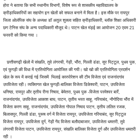
होरा ने बताया कि सभी स्थानीय विभागों, विशेष रूप से शासकीय महाविद्यालय के
क्रीड़ाधिकारियों का सहयोग इन खेलों को सफल बनाने में मिला है। इस मौके पर रायपुर
जिला ओलंपिक संघ के अध्यक्ष डॉ अतुल शुक्ला सहित क्रीड़ाधिकारी, ब्लॉक शिक्षा अधिकारी
छग टेनिस संघ के अन्य पदाधिकारी मौजूद थे। पाटन खेल मंड़ई का आयोजन 20 एवम 21
फरवरी को किया गया ।
छत्तीसगढ़ी खेलो में संखलि, तुवे लंगरची, गेड़ी, भौंरा, गिल्ली डंडा, सुर पिट्टूल, पुधव पुक,
एवं फुगड़ी की विधा में प्रतियोगिता आयोजित की गयी। खो खो की प्रतियोगिता प्रदर्शन
खेल के रूप में कराई गई जिसमें भिलाई कारपोरेशन की टीम विजेता एवं राजनांदगांव
उपविजेता रही। व्यक्तिगत खेल फुगड़ी-बालिका विजेता डिकेश्वरी, पाटन, उपविजेता
धनिष्ठा, रायपुर और तृतीय रीना निषाद, बेमेतरा, पुधव पुक -विजेता परमेश्वर बार्रे,
राजनांदगांव, उपविजेता आकाश बाघ, पाटन, तृतीय भरत साहू, गरियाबंद, नौगोदिया भौंरा में
विजेता करण साहू, राजनांदगांव, उपविजेता गोपाल निषाद पाटन, तृतीय ललित रजक,
बिलासपुर, गिल्ली डंडा, पुरूष वर्ग में विजेता रायपुर, उपविजेता गरियाबंद, सुर पिट्टूल
विजेता रायपुर, उपविजेता दुर्ग, गेड़ी गेंद विजेता बलौदाबाजार, उपविजेता धमतरी, तुवे
लंगरची विजेता पाटन, उपविजेता रायपुर, संखलि बालिका विजेता दुर्ग और उपविजेता धमतरी
रही ।