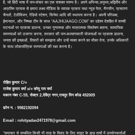
है, जो हिंदी भाषा में जन-संचार का एक सशक्त स्तम्भ है। अपने अभिनव,अनुभव,अद्वितीय और
अप्रतिम प्रयास से हमारा लक्ष्य मीडिया के व्यापक प्रकार यथा न्यूज़ पेपर, मैगजीन, प्रसारण
चैनलों, टेलीविजन, रेडियो स्टेशन, सिनेमा आदि की स्थापना करना है। अपनी परिपक्व,
ईमानदार, और निष्पक्ष टीम के साथ “AAJHIJAAGO.COM” का उद्देश्य देशहित में सच्ची
घटनाओं पर प्रकाश डालना, उनका गुणात्मक और मात्रात्मक विश्लेषण बताना, सामाजिक
समस्याओं को उजागर करना, सरकार की जन-कल्याणकारी योजनाओं पर प्रकाश डालना,
जनता की इच्छाओं, विचारों को समझना और उन्हें व्यक्त करने का मौका देना, उनके अधिकारों
के साथ लोकतांत्रिक परम्पराओं की रक्षा करना है।
रोहित
कुमार
C/
०
राजेश
कुमार
वर्मा
s/
०
कोमू
राम
वर्मा
मकान
नंबर
C-59,
सेक्टर
2,
देवेंद्र
नगर
,
रायपुर
पिन
कोड
492009
फ़ोन
न
. : 9982192094
Email : rohityadav2471978@gmail.com
“समाचार से सम्बंधित किसी भी तरह के विवाद के लिए साइट के कुछ तत्वों में उपयोगकर्ताओं