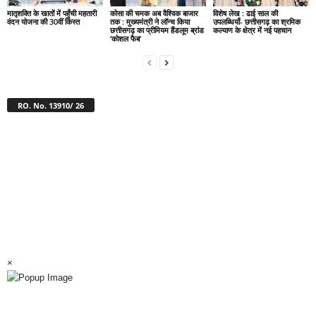
मातृशक्ति के खातों में पहुँची महतारी
कोसा की चमक अब वैश्विक बाजार
विशेष लेख : ढाई साल की
वंदन योजना की 30वीं किस्त
तक : मुख्यमंत्री ने लॉन्च किया
उपलब्धियाँ- छत्तीसगढ़ का श्रमिक
छत्तीसगढ़ का प्रीमियम हैंडलूम ब्रांड
कल्याण के क्षेत्र में नई पहचान
‘कोशल फैब’
RO. No. 13910/ 26
×