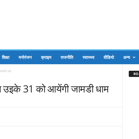
शिक्षा
मनोरंजन
क्राइम
राजनीति
स्वास्थ्य
वीडियो
अन्य
 जामडी धाम
RO.
या उइके 31 को आयेंगी जामडी धाम