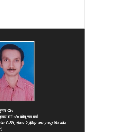
ुमार
C/
०
कुमार
वर्मा
s/
०
कोमू
राम
वर्मा
नंबर
C-59,
सेक्टर
2,
देवेंद्र
नगर
,
रायपुर
पिन
कोड
09