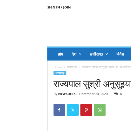
SIGN IN / JOIN
A
A
J
H
I
J
A
होम
देश
छत्तीसगढ़
विदेश
A
G
Home
छत्तीसगढ़
राज्यपाल सुश्री अनुसुइया उइके 31 को आयेंगी
O
छत्तीसगढ़
.
राज्यपाल सुश्री अनुसुइ
C
O
M
By
NEWSDESK
-
December 24, 2020
0