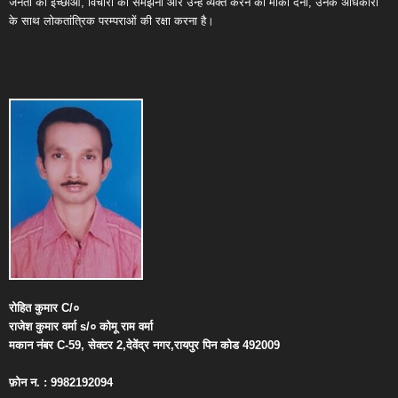
जनता की इच्छाओं, विचारों को समझना और उन्हें व्यक्त करने का मौका देना, उनके अधिकारों
के साथ लोकतांत्रिक परम्पराओं की रक्षा करना है।
रोहित
कुमार
C/
०
राजेश
कुमार
वर्मा
s/
०
कोमू
राम
वर्मा
मकान
नंबर
C-59,
सेक्टर
2,
देवेंद्र
नगर
,
रायपुर
पिन
कोड
492009
फ़ोन
न
. : 9982192094