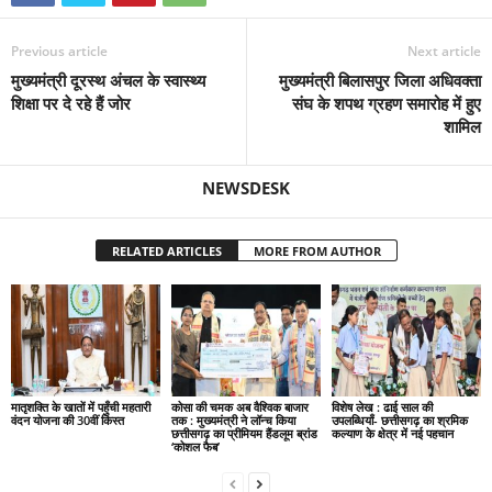
Previous article
Next article
मुख्यमंत्री दूरस्थ अंचल के स्वास्थ्य
मुख्यमंत्री बिलासपुर जिला अधिवक्ता
शिक्षा पर दे रहे हैं जोर
संघ के शपथ ग्रहण समारोह में हुए
शामिल
NEWSDESK
RELATED ARTICLES
MORE FROM AUTHOR
मातृशक्ति के खातों में पहुँची महतारी
कोसा की चमक अब वैश्विक बाजार
विशेष लेख : ढाई साल की
वंदन योजना की 30वीं किस्त
तक : मुख्यमंत्री ने लॉन्च किया
उपलब्धियाँ- छत्तीसगढ़ का श्रमिक
छत्तीसगढ़ का प्रीमियम हैंडलूम ब्रांड
कल्याण के क्षेत्र में नई पहचान
‘कोशल फैब’