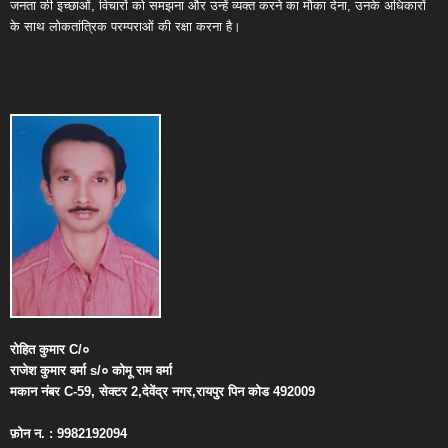
जनता की इच्छाओं, विचारों को समझना और उन्हें व्यक्त करने का मौका देना, उनके अधिकारों
के साथ लोकतांत्रिक परम्पराओं की रक्षा करना है।
रोहित
कुमार
C/
०
राजेश
कुमार
वर्मा
s/
०
कोमू
राम
वर्मा
मकान
नंबर
C-59,
सेक्टर
2,
देवेंद्र
नगर
,
रायपुर
पिन
कोड
492009
फ़ोन
न
. : 9982192094