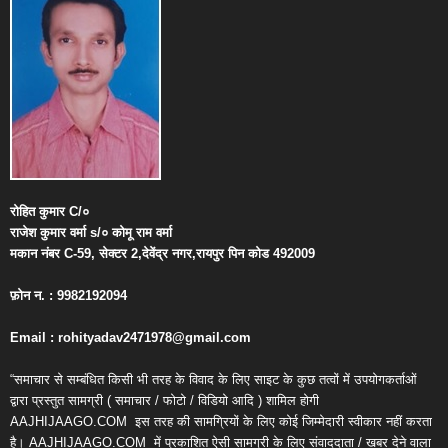
रोहित
कुमार
C/
०
राजेश
कुमार
वर्मा
s/
०
कोमू
राम
वर्मा
मकान
नंबर
C-59,
सेक्टर
2,
देवेंद्र
नगर
,
रायपुर
पिन
कोड
492009
फ़ोन
न
. : 9982192094
Email : rohityadav2471978@gmail.com
“समाचार से सम्बंधित किसी भी तरह के विवाद के लिए साइट के कुछ तत्वों में उपयोगकर्ताओं
द्वारा प्रस्तुत सामग्री ( समाचार / फोटो / विडियो आदि ) शामिल होगी
AAJHIJAAGO.COM
इस तरह की सामग्रियों के लिए कोई जिम्मेदारी स्वीकार नहीं करता
है। AAJHIJAAGO.COM
में प्रकाशित ऐसी सामग्री के लिए संवाददाता / खबर देने वाला