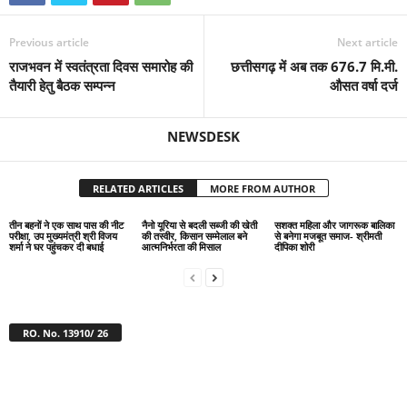
Previous article
Next article
राजभवन में स्वतंत्रता दिवस समारोह की
छत्तीसगढ़ में अब तक 676.7 मि.मी.
तैयारी हेतु बैठक सम्पन्न
औसत वर्षा दर्ज
NEWSDESK
RELATED ARTICLES
MORE FROM AUTHOR
तीन बहनों ने एक साथ पास की नीट
नैनो यूरिया से बदली सब्जी की खेती
सशक्त महिला और जागरूक बालिका
परीक्षा, उप मुख्यमंत्री श्री विजय
की तस्वीर, किसान सम्मेलाल बने
से बनेगा मजबूत समाज- श्रीमती
शर्मा ने घर पहुंचकर दी बधाई
आत्मनिर्भरता की मिसाल
दीपिका शोरी
RO. No. 13910/ 26