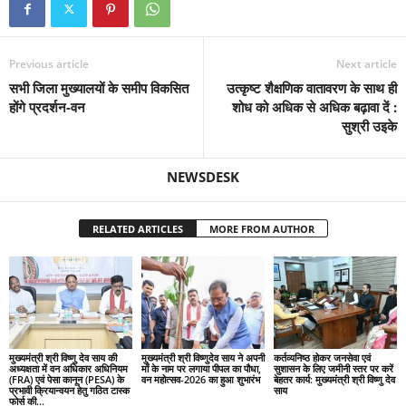
Previous article
Next article
सभी जिला मुख्यालयों के समीप विकसित
उत्कृष्ट शैक्षणिक वातावरण के साथ ही
होंगे प्रदर्शन-वन
शोध को अधिक से अधिक बढ़ावा दें :
सुश्री उइके
NEWSDESK
RELATED ARTICLES
MORE FROM AUTHOR
मुख्यमंत्री श्री विष्णु देव साय की
मुख्यमंत्री श्री विष्णुदेव साय ने अपनी
कर्तव्यनिष्ठ होकर जनसेवा एवं
अध्यक्षता में वन अधिकार अधिनियम
माँ के नाम पर लगाया पीपल का पौधा,
सुशासन के लिए जमीनी स्तर पर करें
(FRA) एवं पेसा कानून (PESA) के
वन महोत्सव-2026 का हुआ शुभारंभ
बेहतर कार्य: मुख्यमंत्री श्री विष्णु देव
प्रभावी क्रियान्वयन हेतु गठित टास्क
साय
फोर्स की...