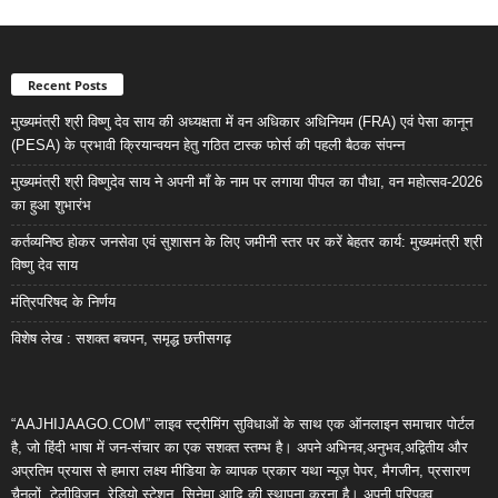
Recent Posts
मुख्यमंत्री श्री विष्णु देव साय की अध्यक्षता में वन अधिकार अधिनियम (FRA) एवं पेसा कानून
(PESA) के प्रभावी क्रियान्वयन हेतु गठित टास्क फोर्स की पहली बैठक संपन्न
मुख्यमंत्री श्री विष्णुदेव साय ने अपनी माँ के नाम पर लगाया पीपल का पौधा, वन महोत्सव-2026
का हुआ शुभारंभ
कर्तव्यनिष्ठ होकर जनसेवा एवं सुशासन के लिए जमीनी स्तर पर करें बेहतर कार्य: मुख्यमंत्री श्री
विष्णु देव साय
मंत्रिपरिषद के निर्णय
विशेष लेख : सशक्त बचपन, समृद्ध छत्तीसगढ़
“AAJHIJAAGO.COM” लाइव स्ट्रीमिंग सुविधाओं के साथ एक ऑनलाइन समाचार पोर्टल
है, जो हिंदी भाषा में जन-संचार का एक सशक्त स्तम्भ है। अपने अभिनव,अनुभव,अद्वितीय और
अप्रतिम प्रयास से हमारा लक्ष्य मीडिया के व्यापक प्रकार यथा न्यूज़ पेपर, मैगजीन, प्रसारण
चैनलों, टेलीविजन, रेडियो स्टेशन, सिनेमा आदि की स्थापना करना है। अपनी परिपक्व,