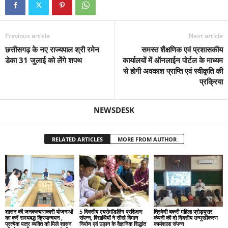
Previous article
Next article
छत्तीसगढ़ के नए राज्यपाल श्री रमेन
समस्त शैक्षणिक एवं प्रशासकीय
डेका 31 जुलाई को लेेंगे शपथ
कार्यालयों में ऑनलाईन पोर्टल के माध्यम
से होगी अवकाश प्राप्ति एवं स्वीकृति की
प्रक्रिया
NEWSDESK
RELATED ARTICLES
MORE FROM AUTHOR
शासन की जनकल्याणकारी योजनाओं
5 दिवसीय एयरोमॉडलिंग प्रशिक्षण
त्रिवेणी बकरी महिला प्रोड्यूसर
का करें समयबद्ध क्रियान्वयन ,
संपन्न, विद्यार्थियों ने सीखे विमान
कंपनी की दो दिवसीय उन्मुखीकरण
प्रत्येक पात्र व्यक्ति को मिले शासन
निर्माण एवं उड़ान के वैज्ञानिक सिद्धांत
कार्यशाला संपन्न