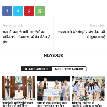
Previous article
Next article
राज्य में कल से सभी नागरिकों का
राज्यपाल ने अंतर्राष्ट्रीय योग दिवस की
कोविड 19 टीकाकरण कोविन पोर्टल से
दी शुभकामनाएं
होगा
NEWSDESK
RELATED ARTICLES
MORE FROM AUTHOR
मातृशक्ति के खातों में पहुँची महतारी
कोसा की चमक अब वैश्विक बाजार
विशेष लेख : ढाई साल की
वंदन योजना की 30वीं किस्त
तक : मुख्यमंत्री ने लॉन्च किया
उपलब्धियाँ- छत्तीसगढ़ का श्रमिक