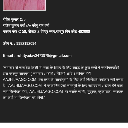
रोहित
कुमार
C/
०
राजेश
कुमार
वर्मा
s/
०
कोमू
राम
वर्मा
मकान
नंबर
C-59,
सेक्टर
2,
देवेंद्र
नगर
,
रायपुर
पिन
कोड
492009
फ़ोन
न
. : 9982192094
Email : rohityadav2471978@gmail.com
“समाचार से सम्बंधित किसी भी तरह के विवाद के लिए साइट के कुछ तत्वों में उपयोगकर्ताओं
द्वारा प्रस्तुत सामग्री ( समाचार / फोटो / विडियो आदि ) शामिल होगी
AAJHIJAAGO.COM
इस तरह की सामग्रियों के लिए कोई जिम्मेदारी स्वीकार नहीं करता
है। AAJHIJAAGO.COM
में प्रकाशित ऐसी सामग्री के लिए संवाददाता / खबर देने वाला
स्वयं जिम्मेदार होगा, AAJHIJAAGO.COM
या उसके स्वामी, मुद्रक, प्रकाशक, संपादक
की कोई भी जिम्मेदारी नहीं होगी.”