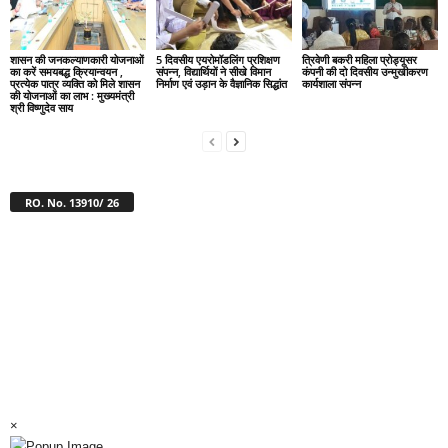
शासन की जनकल्याणकारी योजनाओं
5 दिवसीय एयरोमॉडलिंग प्रशिक्षण
त्रिवेणी बकरी महिला प्रोड्यूसर
का करें समयबद्ध क्रियान्वयन ,
संपन्न, विद्यार्थियों ने सीखे विमान
कंपनी की दो दिवसीय उन्मुखीकरण
प्रत्येक पात्र व्यक्ति को मिले शासन
निर्माण एवं उड़ान के वैज्ञानिक सिद्धांत
कार्यशाला संपन्न
की योजनाओं का लाभ : मुख्यमंत्री
श्री विष्णुदेव साय
RO. No. 13910/ 26
×