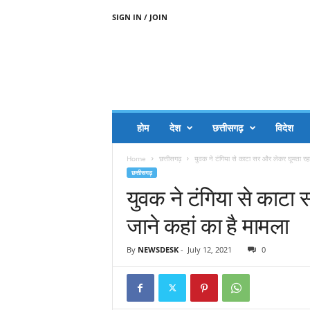
SIGN IN / JOIN
A
A
J
H
I
J
A
होम
देश
छत्तीसगढ़
विदेश
A
G
Home
छत्तीसगढ़
युवक ने टंगिया से काटा सर और लेकर घूमता र
O
छत्तीसगढ़
.
युवक ने टंगिया से काट
C
O
जाने कहां का है मामला
M
By
NEWSDESK
-
July 12, 2021
0