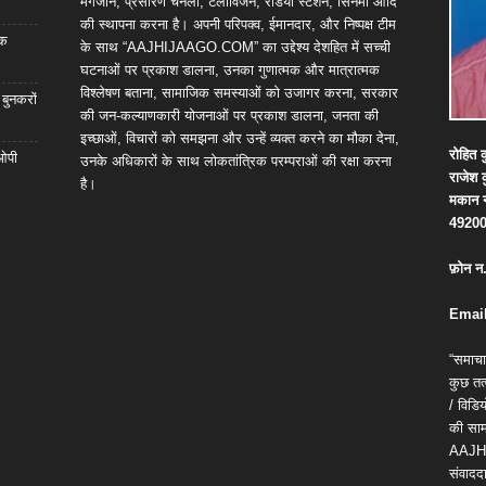
मैगजीन, प्रसारण चैनलों, टेलीविजन, रेडियो स्टेशन, सिनेमा आदि
की स्थापना करना है। अपनी परिपक्व, ईमानदार, और निष्पक्ष टीम
िक
के साथ “AAJHIJAAGO.COM” का उद्देश्य देशहित में सच्ची
घटनाओं पर प्रकाश डालना, उनका गुणात्मक और मात्रात्मक
विश्लेषण बताना, सामाजिक समस्याओं को उजागर करना, सरकार
 बुनकरों
की जन-कल्याणकारी योजनाओं पर प्रकाश डालना, जनता की
इच्छाओं, विचारों को समझना और उन्हें व्यक्त करने का मौका देना,
रोहित
क
 ओपी
उनके अधिकारों के साथ लोकतांत्रिक परम्पराओं की रक्षा करना
राजेश
है।
मकान
4920
फ़ोन
न
Email
“समाचा
कुछ तत्
/ विड
की सामग
AAJH
संवाददा