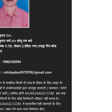
ुमार
C/
०
कुमार
वर्मा
s/
०
कोमू
राम
वर्मा
नंबर
C-59,
सेक्टर
2,
देवेंद्र
नगर
,
रायपुर
पिन
कोड
09
. : 9982192094
 : rohityadav2471978@gmail.com
र से सम्बंधित किसी भी तरह के विवाद के लिए साइट के
वों में उपयोगकर्ताओं द्वारा प्रस्तुत सामग्री ( समाचार / फोटो
ियो आदि ) शामिल होगी AAJHIJAAGO.COM
इस तरह
्रियों के लिए कोई जिम्मेदारी स्वीकार नहीं करता है।
IJAAGO.COM
में प्रकाशित ऐसी सामग्री के लिए
ता / खबर देने वाला स्वयं जिम्मेदार होगा,