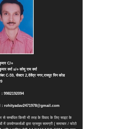
ुमार
C/
०
कुमार
वर्मा
s/
०
कोमू
राम
वर्मा
नंबर
C-59,
सेक्टर
2,
देवेंद्र
नगर
,
रायपुर
पिन
कोड
09
. : 9982192094
 : rohityadav2471978@gmail.com
र से सम्बंधित किसी भी तरह के विवाद के लिए साइट के
वों में उपयोगकर्ताओं द्वारा प्रस्तुत सामग्री ( समाचार / फोटो