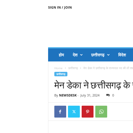
SIGN IN / JOIN
A
A
J
H
I
J
A
होम
देश
छत्तीसगढ़
विदेश
A
G
Home
छत्तीसगढ़
मेन डेका ने छत्तीसगढ़ के राज्यपाल पद की ली श
O
छत्तीसगढ़
.
मेन डेका ने छत्तीसगढ़ क
C
O
M
By
NEWSDESK
-
July 31, 2024
0