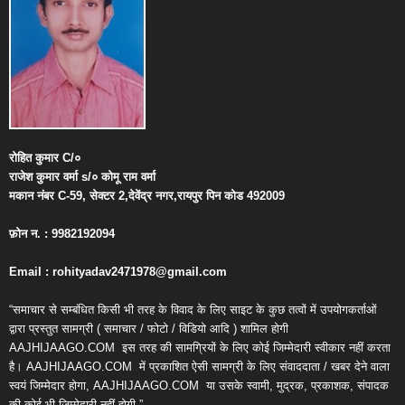
रोहित
कुमार
C/
०
राजेश
कुमार
वर्मा
s/
०
कोमू
राम
वर्मा
मकान
नंबर
C-59,
सेक्टर
2,
देवेंद्र
नगर
,
रायपुर
पिन
कोड
492009
फ़ोन
न
. : 9982192094
Email : rohityadav2471978@gmail.com
“समाचार से सम्बंधित किसी भी तरह के विवाद के लिए साइट के कुछ तत्वों में उपयोगकर्ताओं
द्वारा प्रस्तुत सामग्री ( समाचार / फोटो / विडियो आदि ) शामिल होगी
AAJHIJAAGO.COM
इस तरह की सामग्रियों के लिए कोई जिम्मेदारी स्वीकार नहीं करता
है। AAJHIJAAGO.COM
में प्रकाशित ऐसी सामग्री के लिए संवाददाता / खबर देने वाला
स्वयं जिम्मेदार होगा, AAJHIJAAGO.COM
या उसके स्वामी, मुद्रक, प्रकाशक, संपादक
की कोई भी जिम्मेदारी नहीं होगी.”