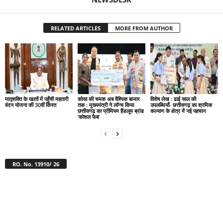
RELATED ARTICLES
MORE FROM AUTHOR
मातृशक्ति के खातों में पहुँची महतारी
कोसा की चमक अब वैश्विक बाजार
विशेष लेख : ढाई साल की
वंदन योजना की 30वीं किस्त
तक : मुख्यमंत्री ने लॉन्च किया
उपलब्धियाँ- छत्तीसगढ़ का श्रमिक
छत्तीसगढ़ का प्रीमियम हैंडलूम ब्रांड
कल्याण के क्षेत्र में नई पहचान
‘कोशल फैब’
RO. No. 13910/ 26