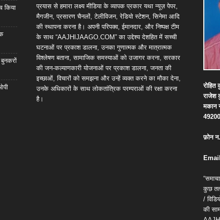
प्रयास से हमारा लक्ष्य मीडिया के व्यापक प्रकार यथा न्यूज़ पेपर,
्च किया
मैगजीन, प्रसारण चैनलों, टेलीविजन, रेडियो स्टेशन, सिनेमा आदि
की स्थापना करना है। अपनी परिपक्व, ईमानदार, और निष्पक्ष टीम
िक
के साथ “AAJHIJAAGO.COM” का उद्देश्य देशहित में सच्ची
घटनाओं पर प्रकाश डालना, उनका गुणात्मक और मात्रात्मक
विश्लेषण बताना, सामाजिक समस्याओं को उजागर करना, सरकार
 बुनकरों
की जन-कल्याणकारी योजनाओं पर प्रकाश डालना, जनता की
इच्छाओं, विचारों को समझना और उन्हें व्यक्त करने का मौका देना,
रोहित
क
 ओपी
उनके अधिकारों के साथ लोकतांत्रिक परम्पराओं की रक्षा करना
राजेश
है।
मकान
4920
फ़ोन
न
Email
“समाचा
कुछ तत्
/ विड
की सामग
AAJH