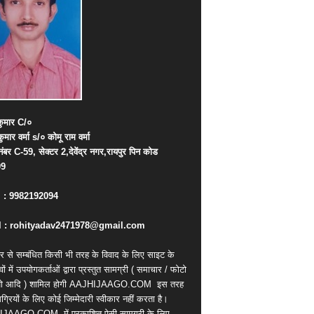
ुमार
C/
०
कुमार
वर्मा
s/
०
कोमू
राम
वर्मा
नंबर
C-59,
सेक्टर
2,
देवेंद्र
नगर
,
रायपुर
पिन
कोड
09
. : 9982192094
 : rohityadav2471978@gmail.com
र से सम्बंधित किसी भी तरह के विवाद के लिए साइट के
वों में उपयोगकर्ताओं द्वारा प्रस्तुत सामग्री ( समाचार / फोटो
ियो आदि ) शामिल होगी AAJHIJAAGO.COM
इस तरह
्रियों के लिए कोई जिम्मेदारी स्वीकार नहीं करता है।
IJAAGO.COM
में प्रकाशित ऐसी सामग्री के लिए