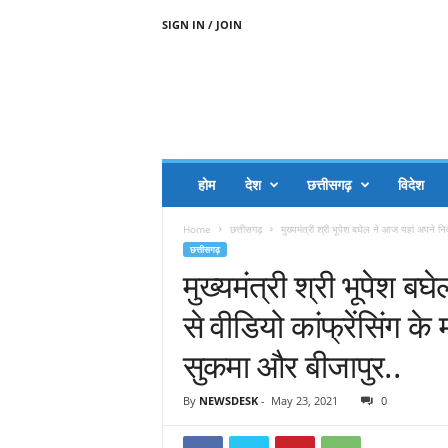
SIGN IN / JOIN
A
A
J
H
I
J
A
होम
देश
छत्तीसगढ़
विदेश
A
G
Home
छत्तीसगढ़
मुख्यमंत्री श्री भूपेश बघेल ने आज यहां अपने नि
O
छत्तीसगढ़
.
मुख्यमंत्री श्री भूपेश ब
C
O
से वीडियो कांफ्रेंसिंग के
M
सुकमा और बीजापुर..
By
NEWSDESK
-
May 23, 2021
0