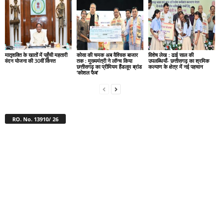
मातृशक्ति के खातों में पहुँची महतारी
कोसा की चमक अब वैश्विक बाजार
विशेष लेख : ढाई साल की
वंदन योजना की 30वीं किस्त
तक : मुख्यमंत्री ने लॉन्च किया
उपलब्धियाँ- छत्तीसगढ़ का श्रमिक
छत्तीसगढ़ का प्रीमियम हैंडलूम ब्रांड
कल्याण के क्षेत्र में नई पहचान
‘कोशल फैब’
RO. No. 13910/ 26