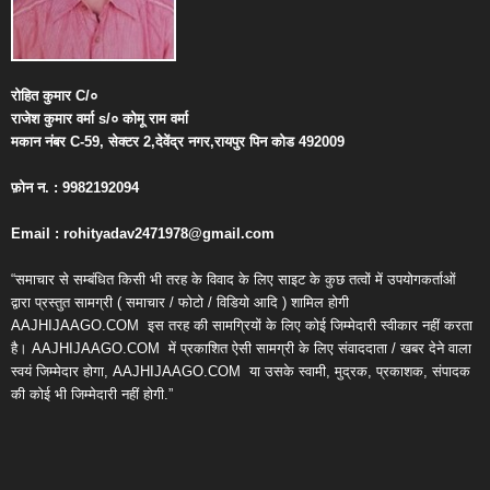
रोहित
कुमार
C/
०
राजेश
कुमार
वर्मा
s/
०
कोमू
राम
वर्मा
मकान
नंबर
C-59,
सेक्टर
2,
देवेंद्र
नगर
,
रायपुर
पिन
कोड
492009
फ़ोन
न
. : 9982192094
Email : rohityadav2471978@gmail.com
“समाचार से सम्बंधित किसी भी तरह के विवाद के लिए साइट के कुछ तत्वों में उपयोगकर्ताओं
द्वारा प्रस्तुत सामग्री ( समाचार / फोटो / विडियो आदि ) शामिल होगी
AAJHIJAAGO.COM
इस तरह की सामग्रियों के लिए कोई जिम्मेदारी स्वीकार नहीं करता
है। AAJHIJAAGO.COM
में प्रकाशित ऐसी सामग्री के लिए संवाददाता / खबर देने वाला
स्वयं जिम्मेदार होगा, AAJHIJAAGO.COM
या उसके स्वामी, मुद्रक, प्रकाशक, संपादक
की कोई भी जिम्मेदारी नहीं होगी.”