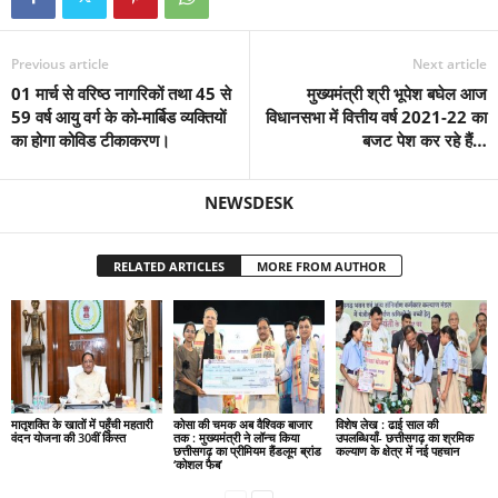
Previous article
Next article
01 मार्च से वरिष्ठ नागरिकों तथा 45 से
मुख्यमंत्री श्री भूपेश बघेल आज
59 वर्ष आयु वर्ग के को-मार्बिड व्यक्तियों
विधानसभा में वित्तीय वर्ष 2021-22 का
का होगा कोविड टीकाकरण।
बजट पेश कर रहे हैं…
NEWSDESK
RELATED ARTICLES
MORE FROM AUTHOR
मातृशक्ति के खातों में पहुँची महतारी
कोसा की चमक अब वैश्विक बाजार
विशेष लेख : ढाई साल की
वंदन योजना की 30वीं किस्त
तक : मुख्यमंत्री ने लॉन्च किया
उपलब्धियाँ- छत्तीसगढ़ का श्रमिक
छत्तीसगढ़ का प्रीमियम हैंडलूम ब्रांड
कल्याण के क्षेत्र में नई पहचान
‘कोशल फैब’