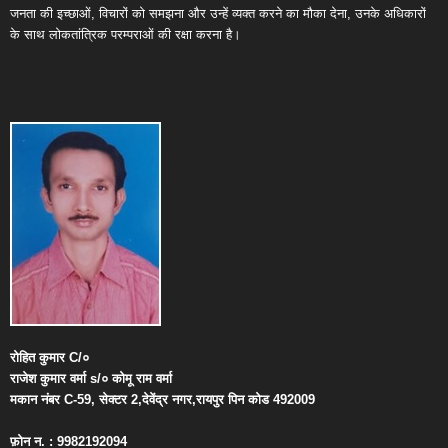
जनता की इच्छाओं, विचारों को समझना और उन्हें व्यक्त करने का मौका देना, उनके अधिकारों
के साथ लोकतांत्रिक परम्पराओं की रक्षा करना है।
रोहित
कुमार
C/
०
राजेश
कुमार
वर्मा
s/
०
कोमू
राम
वर्मा
मकान
नंबर
C-59,
सेक्टर
2,
देवेंद्र
नगर
,
रायपुर
पिन
कोड
492009
फ़ोन
न
. : 9982192094