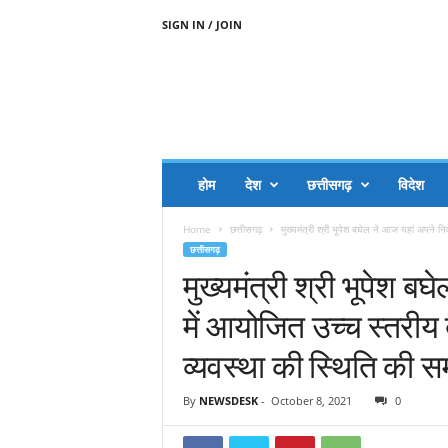
SIGN IN / JOIN
A
A
J
H
I
J
A
होम
देश
छत्तीसगढ़
विदेश
A
G
Home
छत्तीसगढ़
मुख्यमंत्री श्री भूपेश बघेल ने आज यहां अपने न
O
छत्तीसगढ़
.
मुख्यमंत्री श्री भूपेश ब
C
O
में आयोजित उच्च स्तरीय 
M
व्यवस्था की स्थिति की स
By
NEWSDESK
-
October 8, 2021
0