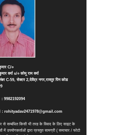
ुमार
C/
०
कुमार
वर्मा
s/
०
कोमू
राम
वर्मा
नंबर
C-59,
सेक्टर
2,
देवेंद्र
नगर
,
रायपुर
पिन
कोड
09
. : 9982192094
 : rohityadav2471978@gmail.com
र से सम्बंधित किसी भी तरह के विवाद के लिए साइट के
वों में उपयोगकर्ताओं द्वारा प्रस्तुत सामग्री ( समाचार / फोटो