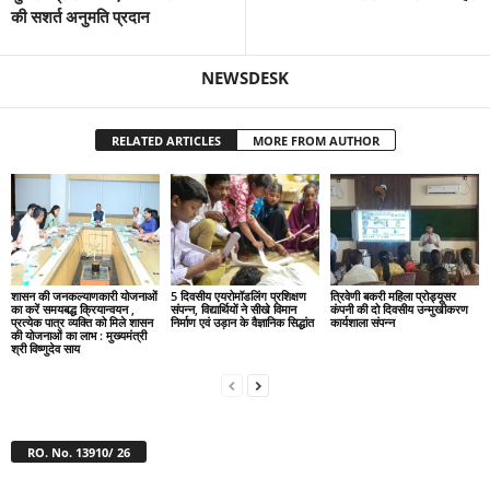
की सशर्त अनुमति प्रदान
NEWSDESK
RELATED ARTICLES
MORE FROM AUTHOR
शासन की जनकल्याणकारी योजनाओं
5 दिवसीय एयरोमॉडलिंग प्रशिक्षण
त्रिवेणी बकरी महिला प्रोड्यूसर
का करें समयबद्ध क्रियान्वयन ,
संपन्न, विद्यार्थियों ने सीखे विमान
कंपनी की दो दिवसीय उन्मुखीकरण
प्रत्येक पात्र व्यक्ति को मिले शासन
निर्माण एवं उड़ान के वैज्ञानिक सिद्धांत
कार्यशाला संपन्न
की योजनाओं का लाभ : मुख्यमंत्री
श्री विष्णुदेव साय
RO. No. 13910/ 26