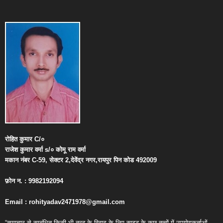
रोहित
कुमार
C/
०
राजेश
कुमार
वर्मा
s/
०
कोमू
राम
वर्मा
मकान
नंबर
C-59,
सेक्टर
2,
देवेंद्र
नगर
,
रायपुर
पिन
कोड
492009
फ़ोन
न
. : 9982192094
Email : rohityadav2471978@gmail.com
“समाचार से सम्बंधित किसी भी तरह के विवाद के लिए साइट के कुछ तत्वों में उपयोगकर्ताओं