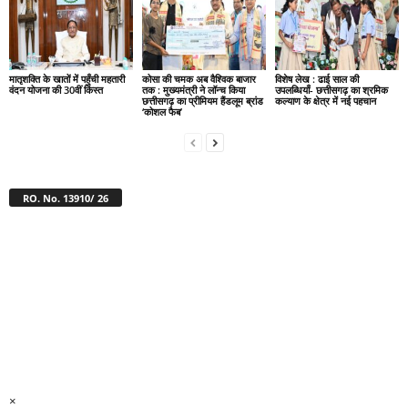
मातृशक्ति के खातों में पहुँची महतारी
कोसा की चमक अब वैश्विक बाजार
विशेष लेख : ढाई साल की
वंदन योजना की 30वीं किस्त
तक : मुख्यमंत्री ने लॉन्च किया
उपलब्धियाँ- छत्तीसगढ़ का श्रमिक
छत्तीसगढ़ का प्रीमियम हैंडलूम ब्रांड
कल्याण के क्षेत्र में नई पहचान
‘कोशल फैब’
RO. No. 13910/ 26
×