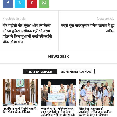
Previous article
Next article
मोर पड़ोसी मोर सुरक्षा थीम का जिला
मंत्री गुरू रूद्रकुमार गणेश उत्सव में हुए
कोरबा पुलिस अधीक्षक श्री भोजराम
शामिल
पटेल ने किया बुधवारी बस्ती सीएसईबी
चौकी से आगाज
NEWSDESK
RELATED ARTICLES
MORE FROM AUTHOR
मातृशक्ति के खातों में पहुँची महतारी
कोसा की चमक अब वैश्विक बाजार
विशेष लेख : ढाई साल की
वंदन योजना की 30वीं किस्त
तक : मुख्यमंत्री ने लॉन्च किया
उपलब्धियाँ- छत्तीसगढ़ का श्रमिक
छत्तीसगढ़ का प्रीमियम हैंडलूम ब्रांड
कल्याण के क्षेत्र में नई पहचान