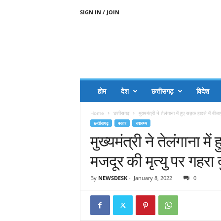
SIGN IN / JOIN
A
A
J
H
I
J
A
होम
देश
छत्तीसगढ़
विदेश
A
G
Home
छत्तीसगढ़
मुख्यमंत्री ने तेलंगाना में हुए सड़क हादसे में बीज
O
छत्तीसगढ़
बस्तर
स्वास्थ्य
.
मुख्यमंत्री ने तेलंगाना म
C
O
मजदूर की मृत्यु पर गहरा
M
By
NEWSDESK
-
January 8, 2022
0