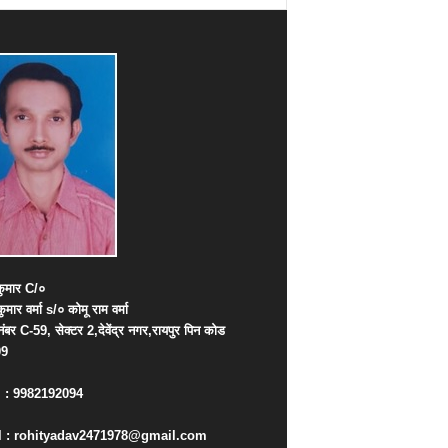
ुमार
C/
०
कुमार
वर्मा
s/
०
कोमू
राम
वर्मा
नंबर
C-59,
सेक्टर
2,
देवेंद्र
नगर
,
रायपुर
पिन
कोड
09
. : 9982192094
 : rohityadav2471978@gmail.com