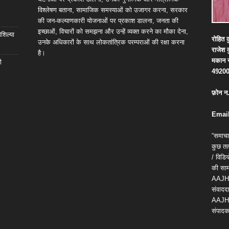
विश्लेषण बताना, सामाजिक समस्याओं को उजागर करना, सरकार
की जन-कल्याणकारी योजनाओं पर प्रकाश डालना, जनता की
इच्छाओं, विचारों को समझना और उन्हें व्यक्त करने का मौका देना,
शिल्या
रोहित
क
उनके अधिकारों के साथ लोकतांत्रिक परम्पराओं की रक्षा करना
राजेश
है।
मकान
ी
4920
फ़ोन
न
Email
“समाचा
कुछ तत्
/ विड
की सामग
AAJH
संवाददा
AAJH
संपादक 