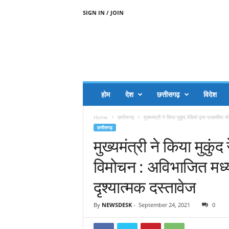
SIGN IN / JOIN
A
A
J
H
I
J
A
होम
देश
छत्तीसगढ़
विदेश
A
G
Home
छत्तीसगढ़
मुख्यमंत्री ने किया मुकुंद रेडियो द्वारा प्रकाशि
O
छत्तीसगढ़
.
मुख्यमंत्री ने किया मुकुं
C
O
विमोचन : अविभाजित मध्
M
दृश्यात्मक दस्तावेज
By
NEWSDESK
-
September 24, 2021
0