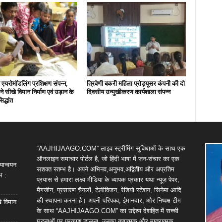
एयरोमॉडलिंग प्रशिक्षण संपन्न,
त्रिवेणी बकरी महिला प्रोड्यूसर कंपनी की दो
ों ने सीखे विमान निर्माण एवं उड़ान के
दिवसीय उन्मुखीकरण कार्यशाला संपन्न
िद्धांत
“AAJHIJAAGO.COM” लाइव स्ट्रीमिंग सुविधाओं के साथ एक
ऑनलाइन समाचार पोर्टल है, जो हिंदी भाषा में जन-संचार का एक
यान्वयन
सशक्त स्तम्भ है। अपने अभिनव,अनुभव,अद्वितीय और अप्रतिम
भ :
प्रयास से हमारा लक्ष्य मीडिया के व्यापक प्रकार यथा न्यूज़ पेपर,
मैगजीन, प्रसारण चैनलों, टेलीविजन, रेडियो स्टेशन, सिनेमा आदि
की स्थापना करना है। अपनी परिपक्व, ईमानदार, और निष्पक्ष टीम
खे विमान
के साथ “AAJHIJAAGO.COM” का उद्देश्य देशहित में सच्ची
घटनाओं पर प्रकाश डालना, उनका गुणात्मक और मात्रात्मक