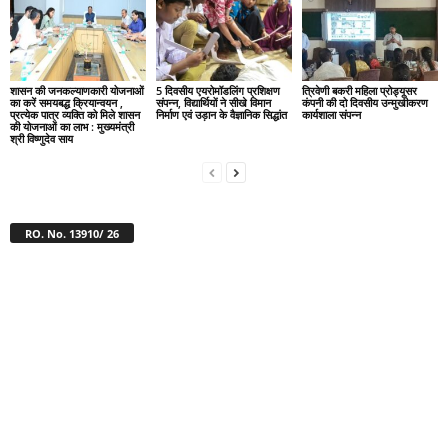
शासन की जनकल्याणकारी योजनाओं
5 दिवसीय एयरोमॉडलिंग प्रशिक्षण
त्रिवेणी बकरी महिला प्रोड्यूसर
का करें समयबद्ध क्रियान्वयन ,
संपन्न, विद्यार्थियों ने सीखे विमान
कंपनी की दो दिवसीय उन्मुखीकरण
प्रत्येक पात्र व्यक्ति को मिले शासन
निर्माण एवं उड़ान के वैज्ञानिक सिद्धांत
कार्यशाला संपन्न
की योजनाओं का लाभ : मुख्यमंत्री
श्री विष्णुदेव साय
RO. No. 13910/ 26