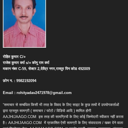
रोहित
कुमार
C/
०
राजेश
कुमार
वर्मा
s/
०
कोमू
राम
वर्मा
मकान
नंबर
C-59,
सेक्टर
2,
देवेंद्र
नगर
,
रायपुर
पिन
कोड
492009
फ़ोन
न
. : 9982192094
Email : rohityadav2471978@gmail.com
“समाचार से सम्बंधित किसी भी तरह के विवाद के लिए साइट के कुछ तत्वों में उपयोगकर्ताओं
द्वारा प्रस्तुत सामग्री ( समाचार / फोटो / विडियो आदि ) शामिल होगी
AAJHIJAAGO.COM
इस तरह की सामग्रियों के लिए कोई जिम्मेदारी स्वीकार नहीं करता
है। AAJHIJAAGO.COM
में प्रकाशित ऐसी सामग्री के लिए संवाददाता / खबर देने वाला