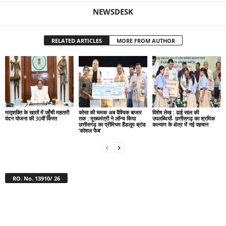
NEWSDESK
RELATED ARTICLES
MORE FROM AUTHOR
मातृशक्ति के खातों में पहुँची महतारी
कोसा की चमक अब वैश्विक बाजार
विशेष लेख : ढाई साल की
वंदन योजना की 30वीं किस्त
तक : मुख्यमंत्री ने लॉन्च किया
उपलब्धियाँ- छत्तीसगढ़ का श्रमिक
छत्तीसगढ़ का प्रीमियम हैंडलूम ब्रांड
कल्याण के क्षेत्र में नई पहचान
‘कोशल फैब’
RO. No. 13910/ 26