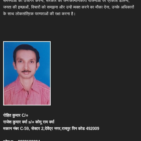
समस्याओं को उजागर करना, सरकार की जन-कल्याणकारी योजनाओं पर प्रकाश डालना,
जनता की इच्छाओं, विचारों को समझना और उन्हें व्यक्त करने का मौका देना, उनके अधिकारों
के साथ लोकतांत्रिक परम्पराओं की रक्षा करना है।
रोहित
कुमार
C/
०
राजेश
कुमार
वर्मा
s/
०
कोमू
राम
वर्मा
मकान
नंबर
C-59,
सेक्टर
2,
देवेंद्र
नगर
,
रायपुर
पिन
कोड
492009