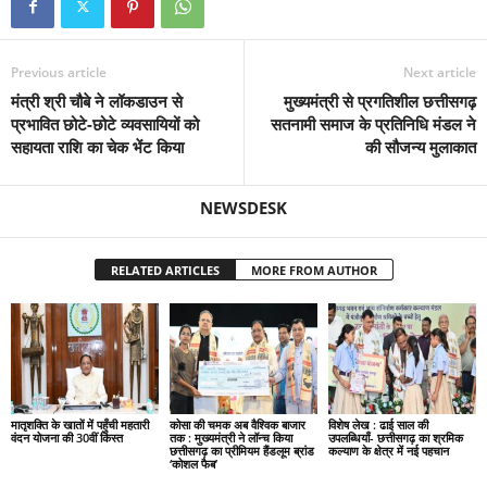
Previous article
Next article
मंत्री श्री चौबे ने लॉकडाउन से
मुख्यमंत्री से प्रगतिशील छत्तीसगढ़
प्रभावित छोटे-छोटे व्यवसायियों को
सतनामी समाज के प्रतिनिधि मंडल ने
सहायता राशि का चेक भेंट किया
की सौजन्य मुलाकात
NEWSDESK
RELATED ARTICLES
MORE FROM AUTHOR
मातृशक्ति के खातों में पहुँची महतारी
कोसा की चमक अब वैश्विक बाजार
विशेष लेख : ढाई साल की
वंदन योजना की 30वीं किस्त
तक : मुख्यमंत्री ने लॉन्च किया
उपलब्धियाँ- छत्तीसगढ़ का श्रमिक
छत्तीसगढ़ का प्रीमियम हैंडलूम ब्रांड
कल्याण के क्षेत्र में नई पहचान
‘कोशल फैब’