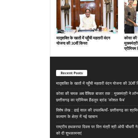
मातृशक्ति के खातों में पहुँची महतारी वंदन
कोसा की 
योजना की 30वीं किस्त
मुख्यमंत्र
प्रीमियम 
Recent Posts
मातृशक्ति के खातों में पहुँची महतारी वंदन योजना की 30वीं 
कोसा की चमक अब वैश्विक बाजार तक : मुख्यमंत्री ने लॉन
छत्तीसगढ़ का प्रीमियम हैंडलूम ब्रांड ‘कोशल फैब’
विशेष लेख : ढाई साल की उपलब्धियाँ- छत्तीसगढ़ का श्रम
कल्याण के क्षेत्र में नई पहचान
राष्ट्रीय हथकरघा दिवस पर वित्त मंत्री श्री ओपी चौधरी ने
को दी शुभकामनाएं