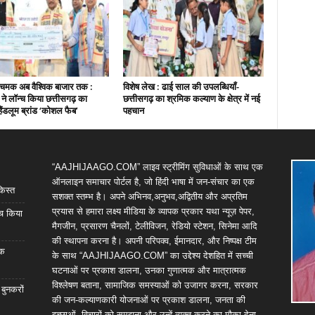
चमक अब वैश्विक बाजार तक :
विशेष लेख : ढाई साल की उपलब्धियाँ-
ी ने लॉन्च किया छत्तीसगढ़ का
छत्तीसगढ़ का श्रमिक कल्याण के क्षेत्र में नई
हैंडलूम ब्रांड ‘कोशल फैब’
पहचान
“AAJHIJAAGO.COM” लाइव स्ट्रीमिंग सुविधाओं के साथ एक
ऑनलाइन समाचार पोर्टल है, जो हिंदी भाषा में जन-संचार का एक
किस्त
सशक्त स्तम्भ है। अपने अभिनव,अनुभव,अद्वितीय और अप्रतिम
प्रयास से हमारा लक्ष्य मीडिया के व्यापक प्रकार यथा न्यूज़ पेपर,
्च किया
मैगजीन, प्रसारण चैनलों, टेलीविजन, रेडियो स्टेशन, सिनेमा आदि
की स्थापना करना है। अपनी परिपक्व, ईमानदार, और निष्पक्ष टीम
िक
के साथ “AAJHIJAAGO.COM” का उद्देश्य देशहित में सच्ची
घटनाओं पर प्रकाश डालना, उनका गुणात्मक और मात्रात्मक
विश्लेषण बताना, सामाजिक समस्याओं को उजागर करना, सरकार
 बुनकरों
की जन-कल्याणकारी योजनाओं पर प्रकाश डालना, जनता की
इच्छाओं, विचारों को समझना और उन्हें व्यक्त करने का मौका देना,