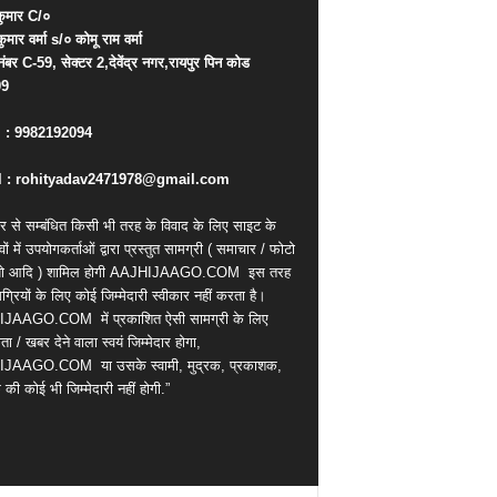
ुमार
C/
०
कुमार
वर्मा
s/
०
कोमू
राम
वर्मा
नंबर
C-59,
सेक्टर
2,
देवेंद्र
नगर
,
रायपुर
पिन
कोड
09
. : 9982192094
 : rohityadav2471978@gmail.com
र से सम्बंधित किसी भी तरह के विवाद के लिए साइट के
वों में उपयोगकर्ताओं द्वारा प्रस्तुत सामग्री ( समाचार / फोटो
ियो आदि ) शामिल होगी AAJHIJAAGO.COM
इस तरह
्रियों के लिए कोई जिम्मेदारी स्वीकार नहीं करता है।
IJAAGO.COM
में प्रकाशित ऐसी सामग्री के लिए
ता / खबर देने वाला स्वयं जिम्मेदार होगा,
IJAAGO.COM
या उसके स्वामी, मुद्रक, प्रकाशक,
की कोई भी जिम्मेदारी नहीं होगी.”