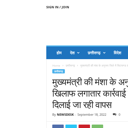
SIGN IN / JOIN
A
A
J
H
I
J
A
होम
देश
छत्तीसगढ़
विदेश
A
G
Home
छत्तीसगढ़
मुख्यमंत्री की मंशा के अनुरूप जिले में चिटफण्
O
छत्तीसगढ़
.
मुख्यमंत्री की मंशा के अ
C
O
खिलाफ लगातार कार्रवाई 
M
दिलाई जा रही वापस
By
NEWSDESK
-
September 18, 2022
0