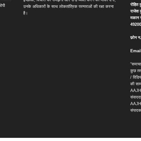
रोहित
क
 ओपी
उनके अधिकारों के साथ लोकतांत्रिक परम्पराओं की रक्षा करना
राजेश
है।
मकान
4920
फ़ोन
न
Email
“समाचा
कुछ तत्
/ विड
की सामग
AAJH
संवाददा
AAJH
संपादक 