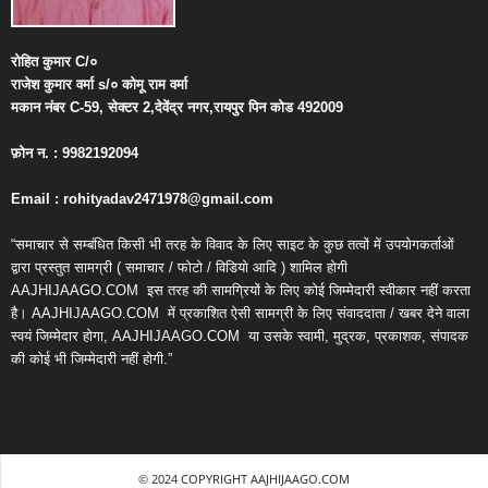
रोहित
कुमार
C/
०
राजेश
कुमार
वर्मा
s/
०
कोमू
राम
वर्मा
मकान
नंबर
C-59,
सेक्टर
2,
देवेंद्र
नगर
,
रायपुर
पिन
कोड
492009
फ़ोन
न
. : 9982192094
Email : rohityadav2471978@gmail.com
“समाचार से सम्बंधित किसी भी तरह के विवाद के लिए साइट के कुछ तत्वों में उपयोगकर्ताओं
द्वारा प्रस्तुत सामग्री ( समाचार / फोटो / विडियो आदि ) शामिल होगी
AAJHIJAAGO.COM
इस तरह की सामग्रियों के लिए कोई जिम्मेदारी स्वीकार नहीं करता
है। AAJHIJAAGO.COM
में प्रकाशित ऐसी सामग्री के लिए संवाददाता / खबर देने वाला
स्वयं जिम्मेदार होगा, AAJHIJAAGO.COM
या उसके स्वामी, मुद्रक, प्रकाशक, संपादक
की कोई भी जिम्मेदारी नहीं होगी.”
© 2024 COPYRIGHT AAJHIJAAGO.COM