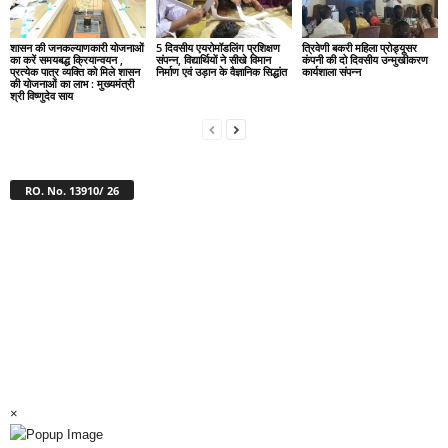
शासन की जनकल्याणकारी योजनाओं
5 दिवसीय एयरोमॉडलिंग प्रशिक्षण
त्रिवेणी बकरी महिला प्रोड्यूसर
का करें समयबद्ध क्रियान्वयन ,
संपन्न, विद्यार्थियों ने सीखे विमान
कंपनी की दो दिवसीय उन्मुखीकरण
प्रत्येक पात्र व्यक्ति को मिले शासन
निर्माण एवं उड़ान के वैज्ञानिक सिद्धांत
कार्यशाला संपन्न
की योजनाओं का लाभ : मुख्यमंत्री
श्री विष्णुदेव साय
RO. No. 13910/ 26
×